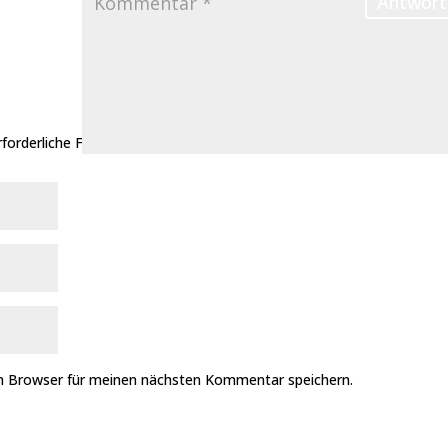
Antwort
rforderliche Felder sind mit
*
markiert
m Browser für meinen nächsten Kommentar speichern.