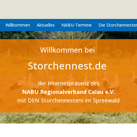
Willkommen
Aktuelles
NABU-Termine
Die Storchenneste
Willkommen bei
Storchennest.de
der Internetpräsenz des
NABU Regionalverband Calau e.V.
mit DEN Storchennestern
im Spreewald