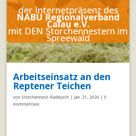
der Internetpräsenz des
NABU Regionalverband
Calau e.V.
mit DEN Storchennestern
im
Spreewald
Arbeitseinsatz an den
Reptener Teichen
von
Storchennest-Raddusch
|
Jan. 21, 2026
|
0
Kommentare