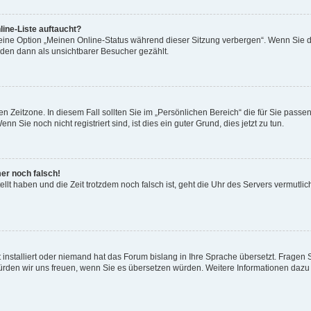
ine-Liste auftaucht?
 eine Option „Meinen Online-Status während dieser Sitzung verbergen“. Wenn Sie d
rden dann als unsichtbarer Besucher gezählt.
n Zeitzone. In diesem Fall sollten Sie im „Persönlichen Bereich“ die für Sie passend
 Sie noch nicht registriert sind, ist dies ein guter Grund, dies jetzt zu tun.
mer noch falsch!
ellt haben und die Zeit trotzdem noch falsch ist, geht die Uhr des Servers vermutlic
 installiert oder niemand hat das Forum bislang in Ihre Sprache übersetzt. Fragen 
t, würden wir uns freuen, wenn Sie es übersetzen würden. Weitere Informationen da