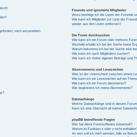
alsch!
Freunde und ignorierte Mitglieder
Wozu benötige ich die Listen der Freunde un
rden?
Wie kann ich Mitglieder zur Liste der Freund
wieder aus den Listen entfernen?
fgefordert, mich anzumelden.
Die Foren durchsuchen
Wie kann ich ein Forum oder mehrere For
Weshalb erhalte ich bei der Suche keine Er
Warum bekomme ich bei der Suche eine lee
Wie kann ich nach Mitgliedern suchen?
Wie kann ich meine eigenen Beiträge und T
Abonnements und Lesezeichen
Was ist der Unterschied zwischen einem L
Wie kann ich ein Lesezeichen auf ein Them
Wie kann ich ein Forum abonnieren?
Wie deaktiviere ich meine Abonnements?
gs?
Dateianhänge
Welche Dateianhänge sind in diesem Forum
Kann ich eine Übersicht all meiner Dateian
phpBB betreffende Fragen
Wer hat diese Forensoftware entwickelt?
Warum ist Funktion x oder y nicht enthalten
An wen soll ich mich wenden, falls es Besc