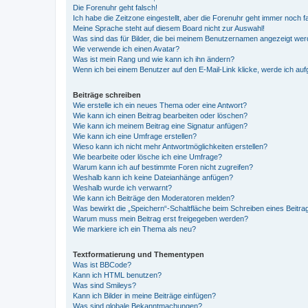
Die Forenuhr geht falsch!
Ich habe die Zeitzone eingestellt, aber die Forenuhr geht immer noch f
Meine Sprache steht auf diesem Board nicht zur Auswahl!
Was sind das für Bilder, die bei meinem Benutzernamen angezeigt we
Wie verwende ich einen Avatar?
Was ist mein Rang und wie kann ich ihn ändern?
Wenn ich bei einem Benutzer auf den E-Mail-Link klicke, werde ich au
Beiträge schreiben
Wie erstelle ich ein neues Thema oder eine Antwort?
Wie kann ich einen Beitrag bearbeiten oder löschen?
Wie kann ich meinem Beitrag eine Signatur anfügen?
Wie kann ich eine Umfrage erstellen?
Wieso kann ich nicht mehr Antwortmöglichkeiten erstellen?
Wie bearbeite oder lösche ich eine Umfrage?
Warum kann ich auf bestimmte Foren nicht zugreifen?
Weshalb kann ich keine Dateianhänge anfügen?
Weshalb wurde ich verwarnt?
Wie kann ich Beiträge den Moderatoren melden?
Was bewirkt die „Speichern“-Schaltfläche beim Schreiben eines Beitra
Warum muss mein Beitrag erst freigegeben werden?
Wie markiere ich ein Thema als neu?
Textformatierung und Thementypen
Was ist BBCode?
Kann ich HTML benutzen?
Was sind Smileys?
Kann ich Bilder in meine Beiträge einfügen?
Was sind globale Bekanntmachungen?