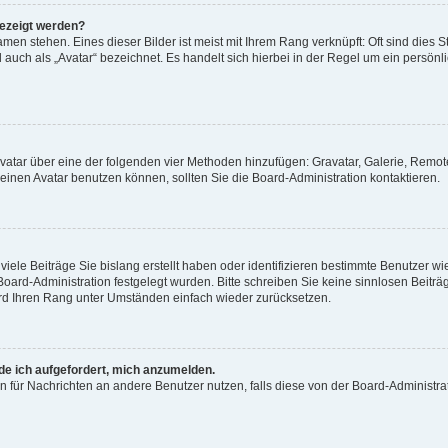
gezeigt werden?
men stehen. Eines dieser Bilder ist meist mit Ihrem Rang verknüpft: Oft sind dies S
auch als „Avatar“ bezeichnet. Es handelt sich hierbei in der Regel um ein persönl
 Avatar über eine der folgenden vier Methoden hinzufügen: Gravatar, Galerie, Rem
inen Avatar benutzen können, sollten Sie die Board-Administration kontaktieren.
iele Beiträge Sie bislang erstellt haben oder identifizieren bestimmte Benutzer
 Board-Administration festgelegt wurden. Bitte schreiben Sie keine sinnlosen Beit
wird Ihren Rang unter Umständen einfach wieder zurücksetzen.
rde ich aufgefordert, mich anzumelden.
ion für Nachrichten an andere Benutzer nutzen, falls diese von der Board-Administ