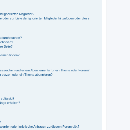
d ignorierten Mitglieder?
e oder zur Liste der ignorierten Mitglieder hinzufügen oder diese
en durchsuchen?
gebnisse?
re Seite?
hemen finden?
esezeichen und einem Abonnements für ein Thema oder Forum?
a setzen oder ein Thema abonnieren?
 zulässig?
hänge erhalten?
?
hwerden oder juristische Anfragen zu diesem Forum gibt?