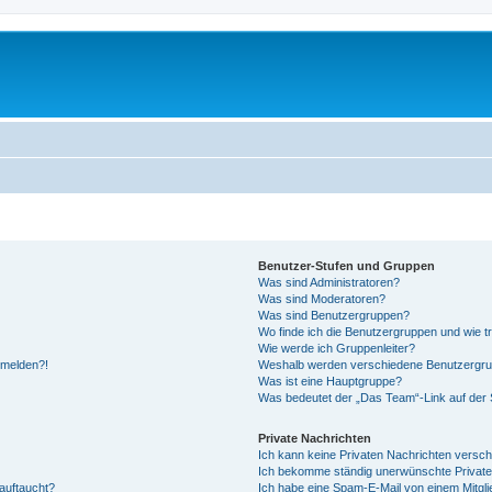
Benutzer-Stufen und Gruppen
Was sind Administratoren?
Was sind Moderatoren?
Was sind Benutzergruppen?
Wo finde ich die Benutzergruppen und wie tr
Wie werde ich Gruppenleiter?
anmelden?!
Weshalb werden verschiedene Benutzergrupp
Was ist eine Hauptgruppe?
Was bedeutet der „Das Team“-Link auf der S
Private Nachrichten
Ich kann keine Privaten Nachrichten versch
Ich bekomme ständig unerwünschte Private
auftaucht?
Ich habe eine Spam-E-Mail von einem Mitgli