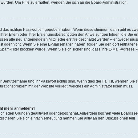
 wurden. Um Hilfe zu erhalten, wenden Sie sich an die Board-Administration.
nd das richtige Passwort eingegeben haben. Wenn diese stimmen, dann gibt es zw
Ihrer Eltern oder Ihrer Erziehungsberechtigten den Anweisungen folgen, die Sie erh
üssen alle neu angemeldeten Mitglieder erst freigeschaltet werden – entweder müsse
 ist oder nicht. Wenn Sie eine E-Mail erhalten haben, folgen Sie den dort enthalte
pam-Filter blockiert wurde. Wenn Sie sich sicher sind, dass Ihre E-Mail-Adresse 
hr Benutzername und Ihr Passwort richtig sind. Wenn dies der Fall ist, wenden Sie
gurationsproblem mit der Website vorliegt, welches ein Administrator lösen muss.
icht mehr anmelden?!
schieden Gründen deaktiviert oder gelöscht hat. Außerdem löschen viele Boards reg
strieren Sie sich einfach erneut und nehmen Sie aktiv an den Diskussionen teil!