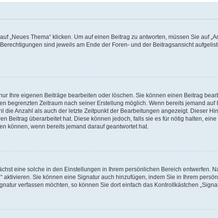
f „Neues Thema“ klicken. Um auf einen Beitrag zu antworten, müssen Sie auf „Ant
e Berechtigungen sind jeweils am Ende der Foren- und der Beitragsansicht aufgeliste
nur Ihre eigenen Beiträge bearbeiten oder löschen. Sie können einen Beitrag bear
nen begrenzten Zeitraum nach seiner Erstellung möglich. Wenn bereits jemand auf Ih
 die Anzahl als auch der letzte Zeitpunkt der Bearbeitungen angezeigt. Dieser Hi
 Beitrag überarbeitet hat. Diese können jedoch, falls sie es für nötig halten, eine 
hen können, wenn bereits jemand darauf geantwortet hat.
hst eine solche in den Einstellungen in Ihrem persönlichen Bereich entwerfen. Na
 aktivieren. Sie können eine Signatur auch hinzufügen, indem Sie in Ihrem persö
gnatur verfassen möchten, so können Sie dort einfach das Kontrollkästchen „Signa