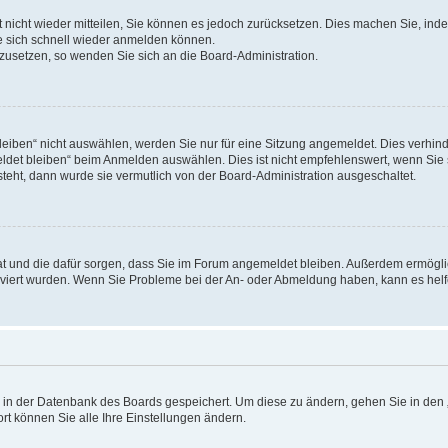
rt nicht wieder mitteilen, Sie können es jedoch zurücksetzen. Dies machen Sie, in
e sich schnell wieder anmelden können.
ckzusetzen, so wenden Sie sich an die Board-Administration.
ben“ nicht auswählen, werden Sie nur für eine Sitzung angemeldet. Dies verhinde
et bleiben“ beim Anmelden auswählen. Dies ist nicht empfehlenswert, wenn Sie s
steht, dann wurde sie vermutlich von der Board-Administration ausgeschaltet.
 hat und die dafür sorgen, dass Sie im Forum angemeldet bleiben. Außerdem ermögl
ktiviert wurden. Wenn Sie Probleme bei der An- oder Abmeldung haben, kann es hel
en in der Datenbank des Boards gespeichert. Um diese zu ändern, gehen Sie in den 
rt können Sie alle Ihre Einstellungen ändern.