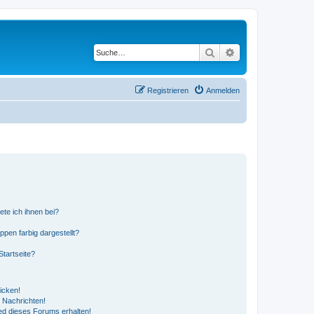
Suche
Erweiterte Suche
Registrieren
Anmelden
ete ich ihnen bei?
en farbig dargestellt?
tartseite?
icken!
 Nachrichten!
ed dieses Forums erhalten!