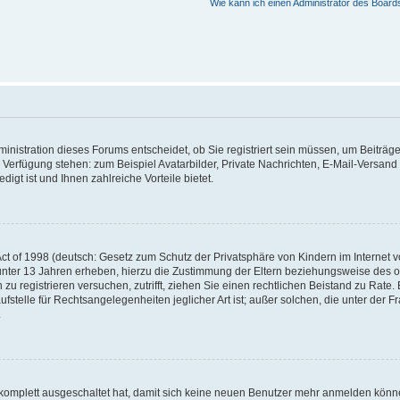
Wie kann ich einen Administrator des Board
nistration dieses Forums entscheidet, ob Sie registriert sein müssen, um Beiträge z
ur Verfügung stehen: zum Beispiel Avatarbilder, Private Nachrichten, E-Mail-Versand
igt ist und Ihnen zahlreiche Vorteile bietet.
t of 1998 (deutsch: Gesetz zum Schutz der Privatsphäre von Kindern im Internet vo
unter 13 Jahren erheben, hierzu die Zustimmung der Eltern beziehungsweise des o
h zu registrieren versuchen, zutrifft, ziehen Sie einen rechtlichen Beistand zu Rat
stelle für Rechtsangelegenheiten jeglicher Art ist; außer solchen, die unter der 
.
 komplett ausgeschaltet hat, damit sich keine neuen Benutzer mehr anmelden könne