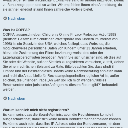
Avatarbilder, Private Nachrichten, E-Mail-Versand an andere Mitglieder, Beitritt
zu Benutzergruppen und so weiter. Wir empfehlen Ihnen eine Anmeldung, da
sie schnell erledigt ist und Ihnen zahlreiche Vorteile bietet.
Nach oben
Was ist COPPA?
COPPA, ausgeschrieben Children’s Online Privacy Protection Act of 1998
(deutsch: Gesetz zum Schutz der Privatsphäre von Kindern im Internet von
1998) ist ein Gesetz in den USA, welches festlegt, dass Websites, die
möglicherweise persönliche Daten von Kindern unter 13 Jahren erheben,
hierzu die Zustimmung der Eltern beziehungsweise des oder der
Erziehungsberechtigten benötigen. Wenn Sie sich unsicher sind, ob dies auf
Sie oder die Website, auf der Sie sich zu registrieren versuchen, zutrifft, ziehen
Sie einen rechtlichen Beistand zu Rate. Bitte beachten Sie, dass phpBB
Limited und der Besitzer dieses Boards keine Rechtsberatung anbieten kann
und nicht die Anlaufstelle für Rechtsangelegenheiten jeglicher Art ist; außer
solchen, die unter der Frage „An wen soll ich mich wenden, falls es
Beschwerden oder juristische Anfragen zu diesem Forum gibt?“ behandelt
werden.
Nach oben
Warum kann ich mich nicht registrieren?
Es kann sein, dass die Board-Administration die Registrierung komplett
ausgeschaltet hat, damit sich keine neuen Benutzer mehr anmelden können.
Es könnte auch sein, dass Ihre IP-Adresse oder der Benutzername, mit dem