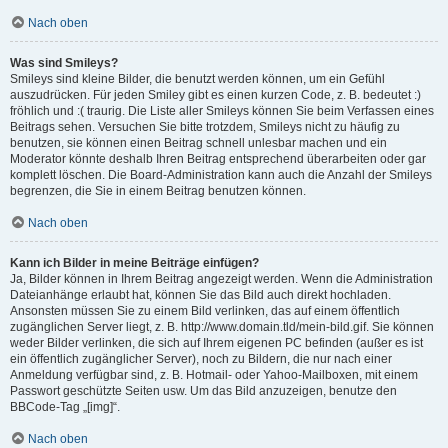
Nach oben
Was sind Smileys?
Smileys sind kleine Bilder, die benutzt werden können, um ein Gefühl
auszudrücken. Für jeden Smiley gibt es einen kurzen Code, z. B. bedeutet :)
fröhlich und :( traurig. Die Liste aller Smileys können Sie beim Verfassen eines
Beitrags sehen. Versuchen Sie bitte trotzdem, Smileys nicht zu häufig zu
benutzen, sie können einen Beitrag schnell unlesbar machen und ein
Moderator könnte deshalb Ihren Beitrag entsprechend überarbeiten oder gar
komplett löschen. Die Board-Administration kann auch die Anzahl der Smileys
begrenzen, die Sie in einem Beitrag benutzen können.
Nach oben
Kann ich Bilder in meine Beiträge einfügen?
Ja, Bilder können in Ihrem Beitrag angezeigt werden. Wenn die Administration
Dateianhänge erlaubt hat, können Sie das Bild auch direkt hochladen.
Ansonsten müssen Sie zu einem Bild verlinken, das auf einem öffentlich
zugänglichen Server liegt, z. B. http://www.domain.tld/mein-bild.gif. Sie können
weder Bilder verlinken, die sich auf Ihrem eigenen PC befinden (außer es ist
ein öffentlich zugänglicher Server), noch zu Bildern, die nur nach einer
Anmeldung verfügbar sind, z. B. Hotmail- oder Yahoo-Mailboxen, mit einem
Passwort geschützte Seiten usw. Um das Bild anzuzeigen, benutze den
BBCode-Tag „[img]“.
Nach oben