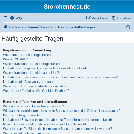
Storchennest.de
FAQ
Registrieren
Anmelden
S
Startseite
Foren-Übersicht
Häufig gestellte Fragen
u
Häufig gestellte Fragen
c
h
Registrierung und Anmeldung
Wozu muss ich mich registrieren?
e
Was ist COPPA?
Warum kann ich mich nicht registrieren?
Ich habe mich registriert, kann mich aber nicht anmelden!
Warum kann ich mich nicht anmelden?
Ich habe mich vor einiger Zeit registriert, kann mich aber nicht mehr anmelden?!
Ich habe mein Passwort vergessen!
Warum werde ich automatisch abgemeldet?
Wozu ist die Funktion „Alle Cookies löschen“?
Benutzerpräferenzen und -einstellungen
Wie kann ich meine Einstellungen ändern?
Wie kann ich verhindern, dass mein Benutzername in der Online-Liste auftaucht?
Die Forenuhr geht falsch!
Ich habe die Zeitzone eingestellt, aber die Forenuhr geht immer noch falsch!
Meine Sprache steht auf diesem Board nicht zur Auswahl!
Was sind das für Bilder, die bei meinem Benutzernamen angezeigt werden?
Wie verwende ich einen Avatar?