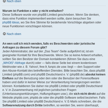
Nach oben
Warum ist Funktion x oder y nicht enthalten?
Diese Software wurde von phpBB Limited geschrieben. Wenn Sie denken,
dass eine Funktion implementiert werden sollte, dann besuchen Sie
phpBB Ideas
, wo Sie Ihre Stimme für bestehende Vorschläge abgeben oder
neue Funktionen vorschlagen können.
Nach oben
An wen soll ich mich wenden, falls es Beschwerden oder juristische
Anfragen zu diesem Forum gibt?
Jeder Administrator, der auf der „Das Team“-Seite aufgeführt ist, ist ein
geeigneter Kontakt für Ihre Beschwerde. Wenn Sie so keine Antwort erhalten,
sollten Sie den Besitzer der Domain kontaktieren (führen Sie dazu eine
„WHOIS“-Abfrage
durch) oder — falls diese Seite bei einem kostenlosen
Webhoster wie z. B. Yahoo!, free.fr, funpic.de usw. liegt — den Support oder
den Abuse-Kontakt des betreffenden Dienstes. Bitte beachten Sie, dass phpBB
Limited (phpBB.com) und phpBB Deutschland e. V. (phpBB.de)
absolut keinen
Einfluss
auf die Benutzung oder den oder die Benutzer der Forensoftware
haben und dafür in keiner Weise zur Verantwortung herangezogen werden
können. Kontaktieren Sie daher nie phpBB Limited oder phpBB Deutschland
e. V. in Zusammenhang mit jeglichen juristischen Fragen
(Unterlassungserklärungen, Haftungsfragen usw.), die
sich nicht direkt
auf die
Website phpbb.com, phpbb.de oder die phpBB-Software selbst beziehen. Falls
Sie phpBB Limited oder phpBB Deutschland e. V. E-Mails schreiben, die die
Softwarenutzung durch Dritte
betreffen, so werden Sie, wenn überhaupt,