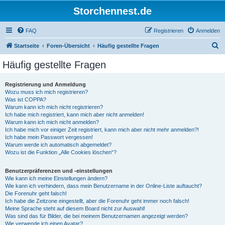
Storchennest.de
FAQ
Registrieren
Anmelden
S
Startseite
Foren-Übersicht
Häufig gestellte Fragen
u
Häufig gestellte Fragen
c
h
Registrierung und Anmeldung
Wozu muss ich mich registrieren?
e
Was ist COPPA?
Warum kann ich mich nicht registrieren?
Ich habe mich registriert, kann mich aber nicht anmelden!
Warum kann ich mich nicht anmelden?
Ich habe mich vor einiger Zeit registriert, kann mich aber nicht mehr anmelden?!
Ich habe mein Passwort vergessen!
Warum werde ich automatisch abgemeldet?
Wozu ist die Funktion „Alle Cookies löschen“?
Benutzerpräferenzen und -einstellungen
Wie kann ich meine Einstellungen ändern?
Wie kann ich verhindern, dass mein Benutzername in der Online-Liste auftaucht?
Die Forenuhr geht falsch!
Ich habe die Zeitzone eingestellt, aber die Forenuhr geht immer noch falsch!
Meine Sprache steht auf diesem Board nicht zur Auswahl!
Was sind das für Bilder, die bei meinem Benutzernamen angezeigt werden?
Wie verwende ich einen Avatar?