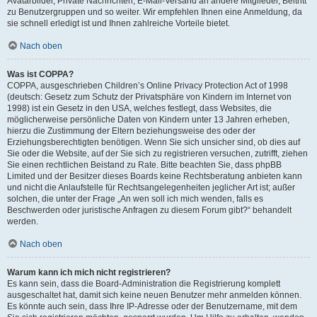
Avatarbilder, Private Nachrichten, E-Mail-Versand an andere Mitglieder, Beitritt
zu Benutzergruppen und so weiter. Wir empfehlen Ihnen eine Anmeldung, da
sie schnell erledigt ist und Ihnen zahlreiche Vorteile bietet.
Nach oben
Was ist COPPA?
COPPA, ausgeschrieben Children’s Online Privacy Protection Act of 1998
(deutsch: Gesetz zum Schutz der Privatsphäre von Kindern im Internet von
1998) ist ein Gesetz in den USA, welches festlegt, dass Websites, die
möglicherweise persönliche Daten von Kindern unter 13 Jahren erheben,
hierzu die Zustimmung der Eltern beziehungsweise des oder der
Erziehungsberechtigten benötigen. Wenn Sie sich unsicher sind, ob dies auf
Sie oder die Website, auf der Sie sich zu registrieren versuchen, zutrifft, ziehen
Sie einen rechtlichen Beistand zu Rate. Bitte beachten Sie, dass phpBB
Limited und der Besitzer dieses Boards keine Rechtsberatung anbieten kann
und nicht die Anlaufstelle für Rechtsangelegenheiten jeglicher Art ist; außer
solchen, die unter der Frage „An wen soll ich mich wenden, falls es
Beschwerden oder juristische Anfragen zu diesem Forum gibt?“ behandelt
werden.
Nach oben
Warum kann ich mich nicht registrieren?
Es kann sein, dass die Board-Administration die Registrierung komplett
ausgeschaltet hat, damit sich keine neuen Benutzer mehr anmelden können.
Es könnte auch sein, dass Ihre IP-Adresse oder der Benutzername, mit dem