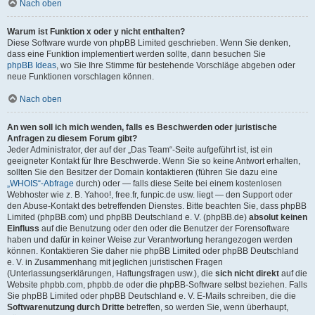
Nach oben
Warum ist Funktion x oder y nicht enthalten?
Diese Software wurde von phpBB Limited geschrieben. Wenn Sie denken,
dass eine Funktion implementiert werden sollte, dann besuchen Sie
phpBB Ideas
, wo Sie Ihre Stimme für bestehende Vorschläge abgeben oder
neue Funktionen vorschlagen können.
Nach oben
An wen soll ich mich wenden, falls es Beschwerden oder juristische
Anfragen zu diesem Forum gibt?
Jeder Administrator, der auf der „Das Team“-Seite aufgeführt ist, ist ein
geeigneter Kontakt für Ihre Beschwerde. Wenn Sie so keine Antwort erhalten,
sollten Sie den Besitzer der Domain kontaktieren (führen Sie dazu eine
„WHOIS“-Abfrage
durch) oder — falls diese Seite bei einem kostenlosen
Webhoster wie z. B. Yahoo!, free.fr, funpic.de usw. liegt — den Support oder
den Abuse-Kontakt des betreffenden Dienstes. Bitte beachten Sie, dass phpBB
Limited (phpBB.com) und phpBB Deutschland e. V. (phpBB.de)
absolut keinen
Einfluss
auf die Benutzung oder den oder die Benutzer der Forensoftware
haben und dafür in keiner Weise zur Verantwortung herangezogen werden
können. Kontaktieren Sie daher nie phpBB Limited oder phpBB Deutschland
e. V. in Zusammenhang mit jeglichen juristischen Fragen
(Unterlassungserklärungen, Haftungsfragen usw.), die
sich nicht direkt
auf die
Website phpbb.com, phpbb.de oder die phpBB-Software selbst beziehen. Falls
Sie phpBB Limited oder phpBB Deutschland e. V. E-Mails schreiben, die die
Softwarenutzung durch Dritte
betreffen, so werden Sie, wenn überhaupt,