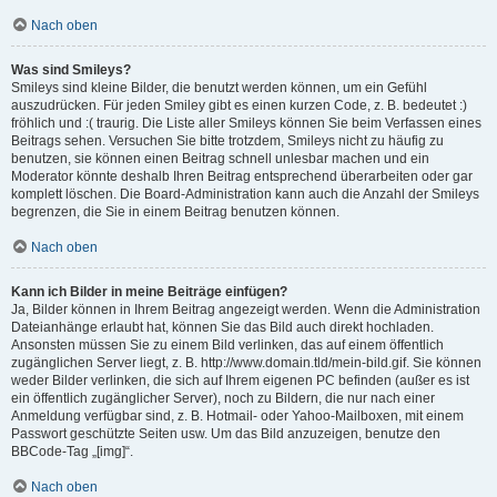
Nach oben
Was sind Smileys?
Smileys sind kleine Bilder, die benutzt werden können, um ein Gefühl
auszudrücken. Für jeden Smiley gibt es einen kurzen Code, z. B. bedeutet :)
fröhlich und :( traurig. Die Liste aller Smileys können Sie beim Verfassen eines
Beitrags sehen. Versuchen Sie bitte trotzdem, Smileys nicht zu häufig zu
benutzen, sie können einen Beitrag schnell unlesbar machen und ein
Moderator könnte deshalb Ihren Beitrag entsprechend überarbeiten oder gar
komplett löschen. Die Board-Administration kann auch die Anzahl der Smileys
begrenzen, die Sie in einem Beitrag benutzen können.
Nach oben
Kann ich Bilder in meine Beiträge einfügen?
Ja, Bilder können in Ihrem Beitrag angezeigt werden. Wenn die Administration
Dateianhänge erlaubt hat, können Sie das Bild auch direkt hochladen.
Ansonsten müssen Sie zu einem Bild verlinken, das auf einem öffentlich
zugänglichen Server liegt, z. B. http://www.domain.tld/mein-bild.gif. Sie können
weder Bilder verlinken, die sich auf Ihrem eigenen PC befinden (außer es ist
ein öffentlich zugänglicher Server), noch zu Bildern, die nur nach einer
Anmeldung verfügbar sind, z. B. Hotmail- oder Yahoo-Mailboxen, mit einem
Passwort geschützte Seiten usw. Um das Bild anzuzeigen, benutze den
BBCode-Tag „[img]“.
Nach oben