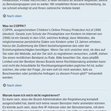
Avatarbilder, Private Nachrichten, E-Mail-Versand an andere Mitglieder, Beitritt
zu Benutzergruppen und so weiter. Wir empfehlen Ihnen eine Anmeldung, da
sie schnell erledigt ist und Ihnen zahlreiche Vorteile bietet.
Nach oben
Was ist COPPA?
COPPA, ausgeschrieben Children’s Online Privacy Protection Act of 1998
(deutsch: Gesetz zum Schutz der Privatsphäre von Kindern im Internet von
1998) ist ein Gesetz in den USA, welches festlegt, dass Websites, die
möglicherweise persönliche Daten von Kindern unter 13 Jahren erheben,
hierzu die Zustimmung der Eltern beziehungsweise des oder der
Erziehungsberechtigten benötigen. Wenn Sie sich unsicher sind, ob dies auf
Sie oder die Website, auf der Sie sich zu registrieren versuchen, zutrifft, ziehen
Sie einen rechtlichen Beistand zu Rate. Bitte beachten Sie, dass phpBB
Limited und der Besitzer dieses Boards keine Rechtsberatung anbieten kann
und nicht die Anlaufstelle für Rechtsangelegenheiten jeglicher Art ist; außer
solchen, die unter der Frage „An wen soll ich mich wenden, falls es
Beschwerden oder juristische Anfragen zu diesem Forum gibt?“ behandelt
werden.
Nach oben
Warum kann ich mich nicht registrieren?
Es kann sein, dass die Board-Administration die Registrierung komplett
ausgeschaltet hat, damit sich keine neuen Benutzer mehr anmelden können.
Es könnte auch sein, dass Ihre IP-Adresse oder der Benutzername, mit dem