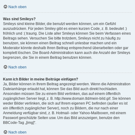
Nach oben
Was sind Smileys?
Smileys sind kleine Bilder, die benutzt werden können, um ein Gefühl
auszudrücken. Für jeden Smiley gibt es einen kurzen Code, z. B. bedeutet :)
fröhlich und :( traurig. Die Liste aller Smileys können Sie beim Verfassen eines
Beitrags sehen. Versuchen Sie bitte trotzdem, Smileys nicht zu häufig zu
benutzen, sie können einen Beitrag schnell unlesbar machen und ein
Moderator könnte deshalb Ihren Beitrag entsprechend überarbeiten oder gar
komplett löschen. Die Board-Administration kann auch die Anzahl der Smileys
begrenzen, die Sie in einem Beitrag benutzen können.
Nach oben
Kann ich Bilder in meine Beiträge einfügen?
Ja, Bilder können in Ihrem Beitrag angezeigt werden. Wenn die Administration
Dateianhänge erlaubt hat, können Sie das Bild auch direkt hochladen.
Ansonsten müssen Sie zu einem Bild verlinken, das auf einem öffentlich
zugänglichen Server liegt, z. B. http://www.domain.tld/mein-bild.gif. Sie können
weder Bilder verlinken, die sich auf Ihrem eigenen PC befinden (außer es ist
ein öffentlich zugänglicher Server), noch zu Bildern, die nur nach einer
Anmeldung verfügbar sind, z. B. Hotmail- oder Yahoo-Mailboxen, mit einem
Passwort geschützte Seiten usw. Um das Bild anzuzeigen, benutze den
BBCode-Tag „[img]“.
Nach oben