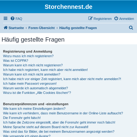
Storchennest.de
FAQ
Registrieren
Anmelden
S
Startseite
Foren-Übersicht
Häufig gestellte Fragen
u
Häufig gestellte Fragen
c
h
Registrierung und Anmeldung
Wozu muss ich mich registrieren?
e
Was ist COPPA?
Warum kann ich mich nicht registrieren?
Ich habe mich registriert, kann mich aber nicht anmelden!
Warum kann ich mich nicht anmelden?
Ich habe mich vor einiger Zeit registriert, kann mich aber nicht mehr anmelden?!
Ich habe mein Passwort vergessen!
Warum werde ich automatisch abgemeldet?
Wozu ist die Funktion „Alle Cookies löschen“?
Benutzerpräferenzen und -einstellungen
Wie kann ich meine Einstellungen ändern?
Wie kann ich verhindern, dass mein Benutzername in der Online-Liste auftaucht?
Die Forenuhr geht falsch!
Ich habe die Zeitzone eingestellt, aber die Forenuhr geht immer noch falsch!
Meine Sprache steht auf diesem Board nicht zur Auswahl!
Was sind das für Bilder, die bei meinem Benutzernamen angezeigt werden?
Wie verwende ich einen Avatar?