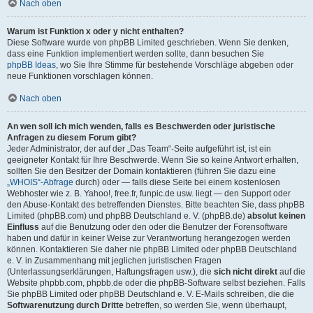
Nach oben
Warum ist Funktion x oder y nicht enthalten?
Diese Software wurde von phpBB Limited geschrieben. Wenn Sie denken,
dass eine Funktion implementiert werden sollte, dann besuchen Sie
phpBB Ideas
, wo Sie Ihre Stimme für bestehende Vorschläge abgeben oder
neue Funktionen vorschlagen können.
Nach oben
An wen soll ich mich wenden, falls es Beschwerden oder juristische
Anfragen zu diesem Forum gibt?
Jeder Administrator, der auf der „Das Team“-Seite aufgeführt ist, ist ein
geeigneter Kontakt für Ihre Beschwerde. Wenn Sie so keine Antwort erhalten,
sollten Sie den Besitzer der Domain kontaktieren (führen Sie dazu eine
„WHOIS“-Abfrage
durch) oder — falls diese Seite bei einem kostenlosen
Webhoster wie z. B. Yahoo!, free.fr, funpic.de usw. liegt — den Support oder
den Abuse-Kontakt des betreffenden Dienstes. Bitte beachten Sie, dass phpBB
Limited (phpBB.com) und phpBB Deutschland e. V. (phpBB.de)
absolut keinen
Einfluss
auf die Benutzung oder den oder die Benutzer der Forensoftware
haben und dafür in keiner Weise zur Verantwortung herangezogen werden
können. Kontaktieren Sie daher nie phpBB Limited oder phpBB Deutschland
e. V. in Zusammenhang mit jeglichen juristischen Fragen
(Unterlassungserklärungen, Haftungsfragen usw.), die
sich nicht direkt
auf die
Website phpbb.com, phpbb.de oder die phpBB-Software selbst beziehen. Falls
Sie phpBB Limited oder phpBB Deutschland e. V. E-Mails schreiben, die die
Softwarenutzung durch Dritte
betreffen, so werden Sie, wenn überhaupt,