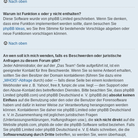
Nach oben
Warum ist Funktion x oder y nicht enthalten?
Diese Software wurde von phpBB Limited geschrieben. Wenn Sie denken,
dass eine Funktion implementiert werden sollte, dann besuchen Sie
phpBB Ideas
, wo Sie Ihre Stimme für bestehende Vorschläge abgeben oder
neue Funktionen vorschlagen können.
Nach oben
An wen soll ich mich wenden, falls es Beschwerden oder juristische
Anfragen zu diesem Forum gibt?
Jeder Administrator, der auf der „Das Team“-Seite aufgeführt ist, ist ein
geeigneter Kontakt für Ihre Beschwerde. Wenn Sie so keine Antwort erhalten,
sollten Sie den Besitzer der Domain kontaktieren (führen Sie dazu eine
„WHOIS“-Abfrage
durch) oder — falls diese Seite bei einem kostenlosen
Webhoster wie z. B. Yahoo!, free.fr, funpic.de usw. liegt — den Support oder
den Abuse-Kontakt des betreffenden Dienstes. Bitte beachten Sie, dass phpBB
Limited (phpBB.com) und phpBB Deutschland e. V. (phpBB.de)
absolut keinen
Einfluss
auf die Benutzung oder den oder die Benutzer der Forensoftware
haben und dafür in keiner Weise zur Verantwortung herangezogen werden
können. Kontaktieren Sie daher nie phpBB Limited oder phpBB Deutschland
e. V. in Zusammenhang mit jeglichen juristischen Fragen
(Unterlassungserklärungen, Haftungsfragen usw.), die
sich nicht direkt
auf die
Website phpbb.com, phpbb.de oder die phpBB-Software selbst beziehen. Falls
Sie phpBB Limited oder phpBB Deutschland e. V. E-Mails schreiben, die die
Softwarenutzung durch Dritte
betreffen, so werden Sie, wenn überhaupt,