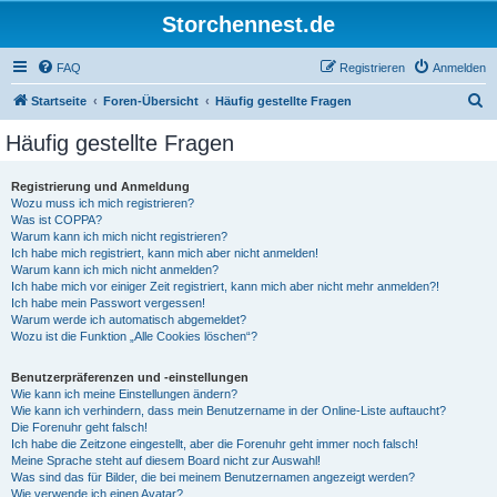
Storchennest.de
FAQ
Registrieren
Anmelden
S
Startseite
Foren-Übersicht
Häufig gestellte Fragen
u
Häufig gestellte Fragen
c
h
Registrierung und Anmeldung
Wozu muss ich mich registrieren?
e
Was ist COPPA?
Warum kann ich mich nicht registrieren?
Ich habe mich registriert, kann mich aber nicht anmelden!
Warum kann ich mich nicht anmelden?
Ich habe mich vor einiger Zeit registriert, kann mich aber nicht mehr anmelden?!
Ich habe mein Passwort vergessen!
Warum werde ich automatisch abgemeldet?
Wozu ist die Funktion „Alle Cookies löschen“?
Benutzerpräferenzen und -einstellungen
Wie kann ich meine Einstellungen ändern?
Wie kann ich verhindern, dass mein Benutzername in der Online-Liste auftaucht?
Die Forenuhr geht falsch!
Ich habe die Zeitzone eingestellt, aber die Forenuhr geht immer noch falsch!
Meine Sprache steht auf diesem Board nicht zur Auswahl!
Was sind das für Bilder, die bei meinem Benutzernamen angezeigt werden?
Wie verwende ich einen Avatar?