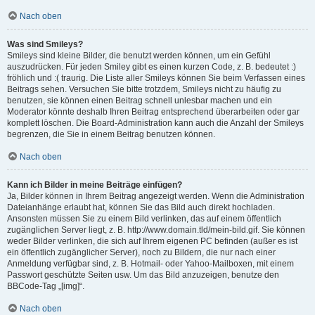
Nach oben
Was sind Smileys?
Smileys sind kleine Bilder, die benutzt werden können, um ein Gefühl
auszudrücken. Für jeden Smiley gibt es einen kurzen Code, z. B. bedeutet :)
fröhlich und :( traurig. Die Liste aller Smileys können Sie beim Verfassen eines
Beitrags sehen. Versuchen Sie bitte trotzdem, Smileys nicht zu häufig zu
benutzen, sie können einen Beitrag schnell unlesbar machen und ein
Moderator könnte deshalb Ihren Beitrag entsprechend überarbeiten oder gar
komplett löschen. Die Board-Administration kann auch die Anzahl der Smileys
begrenzen, die Sie in einem Beitrag benutzen können.
Nach oben
Kann ich Bilder in meine Beiträge einfügen?
Ja, Bilder können in Ihrem Beitrag angezeigt werden. Wenn die Administration
Dateianhänge erlaubt hat, können Sie das Bild auch direkt hochladen.
Ansonsten müssen Sie zu einem Bild verlinken, das auf einem öffentlich
zugänglichen Server liegt, z. B. http://www.domain.tld/mein-bild.gif. Sie können
weder Bilder verlinken, die sich auf Ihrem eigenen PC befinden (außer es ist
ein öffentlich zugänglicher Server), noch zu Bildern, die nur nach einer
Anmeldung verfügbar sind, z. B. Hotmail- oder Yahoo-Mailboxen, mit einem
Passwort geschützte Seiten usw. Um das Bild anzuzeigen, benutze den
BBCode-Tag „[img]“.
Nach oben