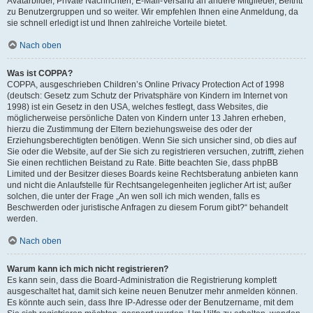
Avatarbilder, Private Nachrichten, E-Mail-Versand an andere Mitglieder, Beitritt
zu Benutzergruppen und so weiter. Wir empfehlen Ihnen eine Anmeldung, da
sie schnell erledigt ist und Ihnen zahlreiche Vorteile bietet.
Nach oben
Was ist COPPA?
COPPA, ausgeschrieben Children’s Online Privacy Protection Act of 1998
(deutsch: Gesetz zum Schutz der Privatsphäre von Kindern im Internet von
1998) ist ein Gesetz in den USA, welches festlegt, dass Websites, die
möglicherweise persönliche Daten von Kindern unter 13 Jahren erheben,
hierzu die Zustimmung der Eltern beziehungsweise des oder der
Erziehungsberechtigten benötigen. Wenn Sie sich unsicher sind, ob dies auf
Sie oder die Website, auf der Sie sich zu registrieren versuchen, zutrifft, ziehen
Sie einen rechtlichen Beistand zu Rate. Bitte beachten Sie, dass phpBB
Limited und der Besitzer dieses Boards keine Rechtsberatung anbieten kann
und nicht die Anlaufstelle für Rechtsangelegenheiten jeglicher Art ist; außer
solchen, die unter der Frage „An wen soll ich mich wenden, falls es
Beschwerden oder juristische Anfragen zu diesem Forum gibt?“ behandelt
werden.
Nach oben
Warum kann ich mich nicht registrieren?
Es kann sein, dass die Board-Administration die Registrierung komplett
ausgeschaltet hat, damit sich keine neuen Benutzer mehr anmelden können.
Es könnte auch sein, dass Ihre IP-Adresse oder der Benutzername, mit dem