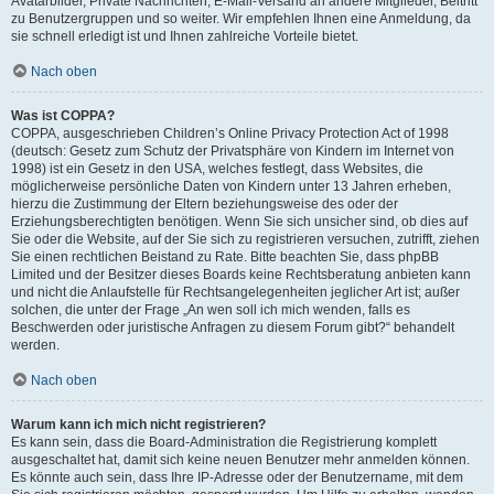
Avatarbilder, Private Nachrichten, E-Mail-Versand an andere Mitglieder, Beitritt
zu Benutzergruppen und so weiter. Wir empfehlen Ihnen eine Anmeldung, da
sie schnell erledigt ist und Ihnen zahlreiche Vorteile bietet.
Nach oben
Was ist COPPA?
COPPA, ausgeschrieben Children’s Online Privacy Protection Act of 1998
(deutsch: Gesetz zum Schutz der Privatsphäre von Kindern im Internet von
1998) ist ein Gesetz in den USA, welches festlegt, dass Websites, die
möglicherweise persönliche Daten von Kindern unter 13 Jahren erheben,
hierzu die Zustimmung der Eltern beziehungsweise des oder der
Erziehungsberechtigten benötigen. Wenn Sie sich unsicher sind, ob dies auf
Sie oder die Website, auf der Sie sich zu registrieren versuchen, zutrifft, ziehen
Sie einen rechtlichen Beistand zu Rate. Bitte beachten Sie, dass phpBB
Limited und der Besitzer dieses Boards keine Rechtsberatung anbieten kann
und nicht die Anlaufstelle für Rechtsangelegenheiten jeglicher Art ist; außer
solchen, die unter der Frage „An wen soll ich mich wenden, falls es
Beschwerden oder juristische Anfragen zu diesem Forum gibt?“ behandelt
werden.
Nach oben
Warum kann ich mich nicht registrieren?
Es kann sein, dass die Board-Administration die Registrierung komplett
ausgeschaltet hat, damit sich keine neuen Benutzer mehr anmelden können.
Es könnte auch sein, dass Ihre IP-Adresse oder der Benutzername, mit dem