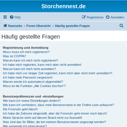
Storchennest.de
FAQ
Registrieren
Anmelden
S
Startseite
Foren-Übersicht
Häufig gestellte Fragen
u
Häufig gestellte Fragen
c
h
Registrierung und Anmeldung
Wozu muss ich mich registrieren?
e
Was ist COPPA?
Warum kann ich mich nicht registrieren?
Ich habe mich registriert, kann mich aber nicht anmelden!
Warum kann ich mich nicht anmelden?
Ich habe mich vor einiger Zeit registriert, kann mich aber nicht mehr anmelden?!
Ich habe mein Passwort vergessen!
Warum werde ich automatisch abgemeldet?
Wozu ist die Funktion „Alle Cookies löschen“?
Benutzerpräferenzen und -einstellungen
Wie kann ich meine Einstellungen ändern?
Wie kann ich verhindern, dass mein Benutzername in der Online-Liste auftaucht?
Die Forenuhr geht falsch!
Ich habe die Zeitzone eingestellt, aber die Forenuhr geht immer noch falsch!
Meine Sprache steht auf diesem Board nicht zur Auswahl!
Was sind das für Bilder, die bei meinem Benutzernamen angezeigt werden?
Wie verwende ich einen Avatar?