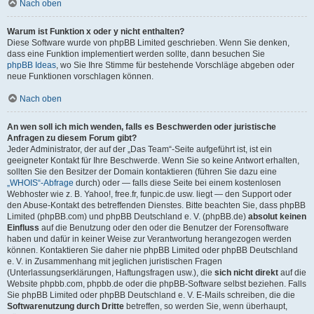
Nach oben
Warum ist Funktion x oder y nicht enthalten?
Diese Software wurde von phpBB Limited geschrieben. Wenn Sie denken,
dass eine Funktion implementiert werden sollte, dann besuchen Sie
phpBB Ideas
, wo Sie Ihre Stimme für bestehende Vorschläge abgeben oder
neue Funktionen vorschlagen können.
Nach oben
An wen soll ich mich wenden, falls es Beschwerden oder juristische
Anfragen zu diesem Forum gibt?
Jeder Administrator, der auf der „Das Team“-Seite aufgeführt ist, ist ein
geeigneter Kontakt für Ihre Beschwerde. Wenn Sie so keine Antwort erhalten,
sollten Sie den Besitzer der Domain kontaktieren (führen Sie dazu eine
„WHOIS“-Abfrage
durch) oder — falls diese Seite bei einem kostenlosen
Webhoster wie z. B. Yahoo!, free.fr, funpic.de usw. liegt — den Support oder
den Abuse-Kontakt des betreffenden Dienstes. Bitte beachten Sie, dass phpBB
Limited (phpBB.com) und phpBB Deutschland e. V. (phpBB.de)
absolut keinen
Einfluss
auf die Benutzung oder den oder die Benutzer der Forensoftware
haben und dafür in keiner Weise zur Verantwortung herangezogen werden
können. Kontaktieren Sie daher nie phpBB Limited oder phpBB Deutschland
e. V. in Zusammenhang mit jeglichen juristischen Fragen
(Unterlassungserklärungen, Haftungsfragen usw.), die
sich nicht direkt
auf die
Website phpbb.com, phpbb.de oder die phpBB-Software selbst beziehen. Falls
Sie phpBB Limited oder phpBB Deutschland e. V. E-Mails schreiben, die die
Softwarenutzung durch Dritte
betreffen, so werden Sie, wenn überhaupt,