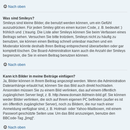
Nach oben
Was sind Smileys?
Smileys sind kleine Bilder, die benutzt werden können, um ein Gefühl
auszudrücken. Für jeden Smiley gibt es einen kurzen Code, z. B. bedeutet :)
fröhlich und :( traurig. Die Liste aller Smileys können Sie beim Verfassen eines
Beitrags sehen. Versuchen Sie bitte trotzdem, Smileys nicht zu häufig zu
benutzen, sie können einen Beitrag schnell unlesbar machen und ein
Moderator könnte deshalb Ihren Beitrag entsprechend überarbeiten oder gar
komplett löschen. Die Board-Administration kann auch die Anzahl der Smileys
begrenzen, die Sie in einem Beitrag benutzen können.
Nach oben
Kann ich Bilder in meine Beiträge einfügen?
Ja, Bilder können in Ihrem Beitrag angezeigt werden. Wenn die Administration
Dateianhänge erlaubt hat, können Sie das Bild auch direkt hochladen.
Ansonsten müssen Sie zu einem Bild verlinken, das auf einem öffentlich
zugänglichen Server liegt, z. B. http://www.domain.tld/mein-bild.gif. Sie können
weder Bilder verlinken, die sich auf Ihrem eigenen PC befinden (außer es ist
ein öffentlich zugänglicher Server), noch zu Bildern, die nur nach einer
Anmeldung verfügbar sind, z. B. Hotmail- oder Yahoo-Mailboxen, mit einem
Passwort geschützte Seiten usw. Um das Bild anzuzeigen, benutze den
BBCode-Tag „[img]“.
Nach oben