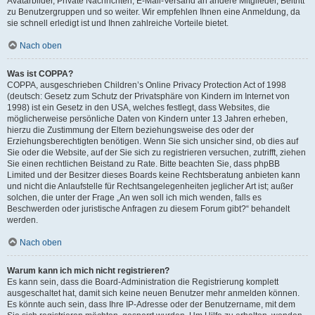
Avatarbilder, Private Nachrichten, E-Mail-Versand an andere Mitglieder, Beitritt
zu Benutzergruppen und so weiter. Wir empfehlen Ihnen eine Anmeldung, da
sie schnell erledigt ist und Ihnen zahlreiche Vorteile bietet.
Nach oben
Was ist COPPA?
COPPA, ausgeschrieben Children’s Online Privacy Protection Act of 1998
(deutsch: Gesetz zum Schutz der Privatsphäre von Kindern im Internet von
1998) ist ein Gesetz in den USA, welches festlegt, dass Websites, die
möglicherweise persönliche Daten von Kindern unter 13 Jahren erheben,
hierzu die Zustimmung der Eltern beziehungsweise des oder der
Erziehungsberechtigten benötigen. Wenn Sie sich unsicher sind, ob dies auf
Sie oder die Website, auf der Sie sich zu registrieren versuchen, zutrifft, ziehen
Sie einen rechtlichen Beistand zu Rate. Bitte beachten Sie, dass phpBB
Limited und der Besitzer dieses Boards keine Rechtsberatung anbieten kann
und nicht die Anlaufstelle für Rechtsangelegenheiten jeglicher Art ist; außer
solchen, die unter der Frage „An wen soll ich mich wenden, falls es
Beschwerden oder juristische Anfragen zu diesem Forum gibt?“ behandelt
werden.
Nach oben
Warum kann ich mich nicht registrieren?
Es kann sein, dass die Board-Administration die Registrierung komplett
ausgeschaltet hat, damit sich keine neuen Benutzer mehr anmelden können.
Es könnte auch sein, dass Ihre IP-Adresse oder der Benutzername, mit dem