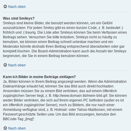
Nach oben
Was sind Smileys?
Smileys sind kleine Bilder, die benutzt werden können, um ein Gefühl
auszudrücken. Für jeden Smiley gibt es einen kurzen Code, z. B. bedeutet :)
fröhlich und :( traurig. Die Liste aller Smileys können Sie beim Verfassen eines
Beitrags sehen. Versuchen Sie bitte trotzdem, Smileys nicht zu häufig zu
benutzen, sie können einen Beitrag schnell unlesbar machen und ein
Moderator könnte deshalb Ihren Beitrag entsprechend überarbeiten oder gar
komplett löschen. Die Board-Administration kann auch die Anzahl der Smileys
begrenzen, die Sie in einem Beitrag benutzen können.
Nach oben
Kann ich Bilder in meine Beiträge einfügen?
Ja, Bilder können in Ihrem Beitrag angezeigt werden. Wenn die Administration
Dateianhänge erlaubt hat, können Sie das Bild auch direkt hochladen.
Ansonsten müssen Sie zu einem Bild verlinken, das auf einem öffentlich
zugänglichen Server liegt, z. B. http://www.domain.tld/mein-bild.gif. Sie können
weder Bilder verlinken, die sich auf Ihrem eigenen PC befinden (außer es ist
ein öffentlich zugänglicher Server), noch zu Bildern, die nur nach einer
Anmeldung verfügbar sind, z. B. Hotmail- oder Yahoo-Mailboxen, mit einem
Passwort geschützte Seiten usw. Um das Bild anzuzeigen, benutze den
BBCode-Tag „[img]“.
Nach oben