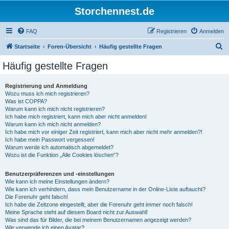
Storchennest.de
FAQ
Registrieren
Anmelden
S
Startseite
Foren-Übersicht
Häufig gestellte Fragen
u
Häufig gestellte Fragen
c
h
Registrierung und Anmeldung
Wozu muss ich mich registrieren?
e
Was ist COPPA?
Warum kann ich mich nicht registrieren?
Ich habe mich registriert, kann mich aber nicht anmelden!
Warum kann ich mich nicht anmelden?
Ich habe mich vor einiger Zeit registriert, kann mich aber nicht mehr anmelden?!
Ich habe mein Passwort vergessen!
Warum werde ich automatisch abgemeldet?
Wozu ist die Funktion „Alle Cookies löschen“?
Benutzerpräferenzen und -einstellungen
Wie kann ich meine Einstellungen ändern?
Wie kann ich verhindern, dass mein Benutzername in der Online-Liste auftaucht?
Die Forenuhr geht falsch!
Ich habe die Zeitzone eingestellt, aber die Forenuhr geht immer noch falsch!
Meine Sprache steht auf diesem Board nicht zur Auswahl!
Was sind das für Bilder, die bei meinem Benutzernamen angezeigt werden?
Wie verwende ich einen Avatar?