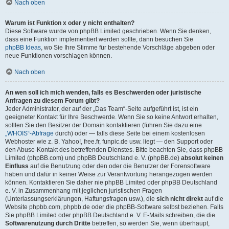
Nach oben
Warum ist Funktion x oder y nicht enthalten?
Diese Software wurde von phpBB Limited geschrieben. Wenn Sie denken,
dass eine Funktion implementiert werden sollte, dann besuchen Sie
phpBB Ideas
, wo Sie Ihre Stimme für bestehende Vorschläge abgeben oder
neue Funktionen vorschlagen können.
Nach oben
An wen soll ich mich wenden, falls es Beschwerden oder juristische
Anfragen zu diesem Forum gibt?
Jeder Administrator, der auf der „Das Team“-Seite aufgeführt ist, ist ein
geeigneter Kontakt für Ihre Beschwerde. Wenn Sie so keine Antwort erhalten,
sollten Sie den Besitzer der Domain kontaktieren (führen Sie dazu eine
„WHOIS“-Abfrage
durch) oder — falls diese Seite bei einem kostenlosen
Webhoster wie z. B. Yahoo!, free.fr, funpic.de usw. liegt — den Support oder
den Abuse-Kontakt des betreffenden Dienstes. Bitte beachten Sie, dass phpBB
Limited (phpBB.com) und phpBB Deutschland e. V. (phpBB.de)
absolut keinen
Einfluss
auf die Benutzung oder den oder die Benutzer der Forensoftware
haben und dafür in keiner Weise zur Verantwortung herangezogen werden
können. Kontaktieren Sie daher nie phpBB Limited oder phpBB Deutschland
e. V. in Zusammenhang mit jeglichen juristischen Fragen
(Unterlassungserklärungen, Haftungsfragen usw.), die
sich nicht direkt
auf die
Website phpbb.com, phpbb.de oder die phpBB-Software selbst beziehen. Falls
Sie phpBB Limited oder phpBB Deutschland e. V. E-Mails schreiben, die die
Softwarenutzung durch Dritte
betreffen, so werden Sie, wenn überhaupt,