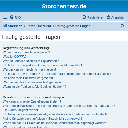
Storchennest.de
FAQ
Registrieren
Anmelden
S
Startseite
Foren-Übersicht
Häufig gestellte Fragen
u
Häufig gestellte Fragen
c
h
Registrierung und Anmeldung
Wozu muss ich mich registrieren?
e
Was ist COPPA?
Warum kann ich mich nicht registrieren?
Ich habe mich registriert, kann mich aber nicht anmelden!
Warum kann ich mich nicht anmelden?
Ich habe mich vor einiger Zeit registriert, kann mich aber nicht mehr anmelden?!
Ich habe mein Passwort vergessen!
Warum werde ich automatisch abgemeldet?
Wozu ist die Funktion „Alle Cookies löschen“?
Benutzerpräferenzen und -einstellungen
Wie kann ich meine Einstellungen ändern?
Wie kann ich verhindern, dass mein Benutzername in der Online-Liste auftaucht?
Die Forenuhr geht falsch!
Ich habe die Zeitzone eingestellt, aber die Forenuhr geht immer noch falsch!
Meine Sprache steht auf diesem Board nicht zur Auswahl!
Was sind das für Bilder, die bei meinem Benutzernamen angezeigt werden?
Wie verwende ich einen Avatar?