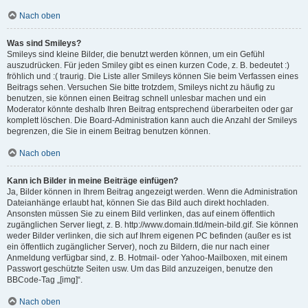
Nach oben
Was sind Smileys?
Smileys sind kleine Bilder, die benutzt werden können, um ein Gefühl
auszudrücken. Für jeden Smiley gibt es einen kurzen Code, z. B. bedeutet :)
fröhlich und :( traurig. Die Liste aller Smileys können Sie beim Verfassen eines
Beitrags sehen. Versuchen Sie bitte trotzdem, Smileys nicht zu häufig zu
benutzen, sie können einen Beitrag schnell unlesbar machen und ein
Moderator könnte deshalb Ihren Beitrag entsprechend überarbeiten oder gar
komplett löschen. Die Board-Administration kann auch die Anzahl der Smileys
begrenzen, die Sie in einem Beitrag benutzen können.
Nach oben
Kann ich Bilder in meine Beiträge einfügen?
Ja, Bilder können in Ihrem Beitrag angezeigt werden. Wenn die Administration
Dateianhänge erlaubt hat, können Sie das Bild auch direkt hochladen.
Ansonsten müssen Sie zu einem Bild verlinken, das auf einem öffentlich
zugänglichen Server liegt, z. B. http://www.domain.tld/mein-bild.gif. Sie können
weder Bilder verlinken, die sich auf Ihrem eigenen PC befinden (außer es ist
ein öffentlich zugänglicher Server), noch zu Bildern, die nur nach einer
Anmeldung verfügbar sind, z. B. Hotmail- oder Yahoo-Mailboxen, mit einem
Passwort geschützte Seiten usw. Um das Bild anzuzeigen, benutze den
BBCode-Tag „[img]“.
Nach oben