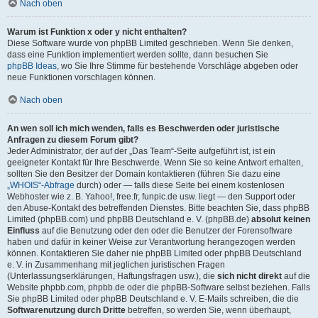
Nach oben
Warum ist Funktion x oder y nicht enthalten?
Diese Software wurde von phpBB Limited geschrieben. Wenn Sie denken,
dass eine Funktion implementiert werden sollte, dann besuchen Sie
phpBB Ideas
, wo Sie Ihre Stimme für bestehende Vorschläge abgeben oder
neue Funktionen vorschlagen können.
Nach oben
An wen soll ich mich wenden, falls es Beschwerden oder juristische
Anfragen zu diesem Forum gibt?
Jeder Administrator, der auf der „Das Team“-Seite aufgeführt ist, ist ein
geeigneter Kontakt für Ihre Beschwerde. Wenn Sie so keine Antwort erhalten,
sollten Sie den Besitzer der Domain kontaktieren (führen Sie dazu eine
„WHOIS“-Abfrage
durch) oder — falls diese Seite bei einem kostenlosen
Webhoster wie z. B. Yahoo!, free.fr, funpic.de usw. liegt — den Support oder
den Abuse-Kontakt des betreffenden Dienstes. Bitte beachten Sie, dass phpBB
Limited (phpBB.com) und phpBB Deutschland e. V. (phpBB.de)
absolut keinen
Einfluss
auf die Benutzung oder den oder die Benutzer der Forensoftware
haben und dafür in keiner Weise zur Verantwortung herangezogen werden
können. Kontaktieren Sie daher nie phpBB Limited oder phpBB Deutschland
e. V. in Zusammenhang mit jeglichen juristischen Fragen
(Unterlassungserklärungen, Haftungsfragen usw.), die
sich nicht direkt
auf die
Website phpbb.com, phpbb.de oder die phpBB-Software selbst beziehen. Falls
Sie phpBB Limited oder phpBB Deutschland e. V. E-Mails schreiben, die die
Softwarenutzung durch Dritte
betreffen, so werden Sie, wenn überhaupt,