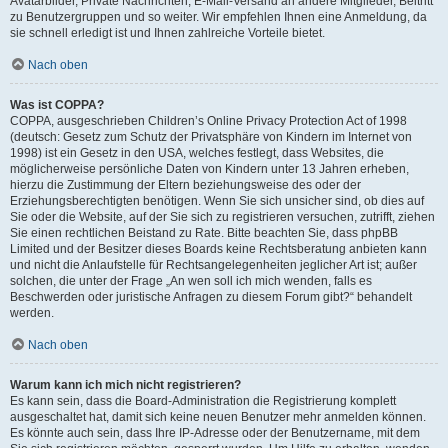
Avatarbilder, Private Nachrichten, E-Mail-Versand an andere Mitglieder, Beitritt
zu Benutzergruppen und so weiter. Wir empfehlen Ihnen eine Anmeldung, da
sie schnell erledigt ist und Ihnen zahlreiche Vorteile bietet.
Nach oben
Was ist COPPA?
COPPA, ausgeschrieben Children’s Online Privacy Protection Act of 1998
(deutsch: Gesetz zum Schutz der Privatsphäre von Kindern im Internet von
1998) ist ein Gesetz in den USA, welches festlegt, dass Websites, die
möglicherweise persönliche Daten von Kindern unter 13 Jahren erheben,
hierzu die Zustimmung der Eltern beziehungsweise des oder der
Erziehungsberechtigten benötigen. Wenn Sie sich unsicher sind, ob dies auf
Sie oder die Website, auf der Sie sich zu registrieren versuchen, zutrifft, ziehen
Sie einen rechtlichen Beistand zu Rate. Bitte beachten Sie, dass phpBB
Limited und der Besitzer dieses Boards keine Rechtsberatung anbieten kann
und nicht die Anlaufstelle für Rechtsangelegenheiten jeglicher Art ist; außer
solchen, die unter der Frage „An wen soll ich mich wenden, falls es
Beschwerden oder juristische Anfragen zu diesem Forum gibt?“ behandelt
werden.
Nach oben
Warum kann ich mich nicht registrieren?
Es kann sein, dass die Board-Administration die Registrierung komplett
ausgeschaltet hat, damit sich keine neuen Benutzer mehr anmelden können.
Es könnte auch sein, dass Ihre IP-Adresse oder der Benutzername, mit dem