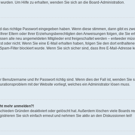
 wurden. Um Hilfe zu erhalten, wenden Sie sich an die Board-Administration.
nd das richtige Passwort eingegeben haben. Wenn diese stimmen, dann gibt es zw
Ihrer Eltern oder Ihrer Erziehungsberechtigten den Anweisungen folgen, die Sie erh
üssen alle neu angemeldeten Mitglieder erst freigeschaltet werden – entweder müsse
 ist oder nicht. Wenn Sie eine E-Mail erhalten haben, folgen Sie den dort enthalte
pam-Filter blockiert wurde. Wenn Sie sich sicher sind, dass Ihre E-Mail-Adresse 
hr Benutzername und Ihr Passwort richtig sind. Wenn dies der Fall ist, wenden Sie
gurationsproblem mit der Website vorliegt, welches ein Administrator lösen muss.
icht mehr anmelden?!
schieden Gründen deaktiviert oder gelöscht hat. Außerdem löschen viele Boards reg
strieren Sie sich einfach erneut und nehmen Sie aktiv an den Diskussionen teil!