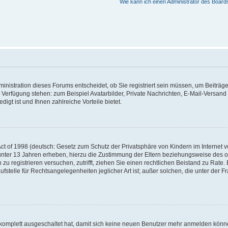
Wie kann ich einen Administrator des Board
nistration dieses Forums entscheidet, ob Sie registriert sein müssen, um Beiträge z
ur Verfügung stehen: zum Beispiel Avatarbilder, Private Nachrichten, E-Mail-Versand
igt ist und Ihnen zahlreiche Vorteile bietet.
t of 1998 (deutsch: Gesetz zum Schutz der Privatsphäre von Kindern im Internet vo
unter 13 Jahren erheben, hierzu die Zustimmung der Eltern beziehungsweise des o
h zu registrieren versuchen, zutrifft, ziehen Sie einen rechtlichen Beistand zu Rat
stelle für Rechtsangelegenheiten jeglicher Art ist; außer solchen, die unter der 
.
 komplett ausgeschaltet hat, damit sich keine neuen Benutzer mehr anmelden könne