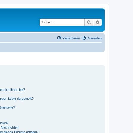
Suche
Erweiterte Suche
Registrieren
Anmelden
ete ich ihnen bei?
en farbig dargestellt?
tartseite?
icken!
 Nachrichten!
ed dieses Forums erhalten!