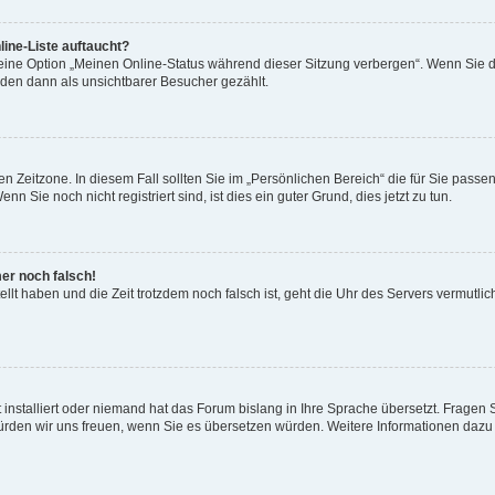
ine-Liste auftaucht?
 eine Option „Meinen Online-Status während dieser Sitzung verbergen“. Wenn Sie d
rden dann als unsichtbarer Besucher gezählt.
n Zeitzone. In diesem Fall sollten Sie im „Persönlichen Bereich“ die für Sie passend
 Sie noch nicht registriert sind, ist dies ein guter Grund, dies jetzt zu tun.
mer noch falsch!
ellt haben und die Zeit trotzdem noch falsch ist, geht die Uhr des Servers vermutlic
 installiert oder niemand hat das Forum bislang in Ihre Sprache übersetzt. Fragen 
t, würden wir uns freuen, wenn Sie es übersetzen würden. Weitere Informationen da