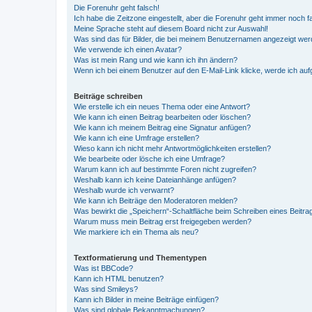
Die Forenuhr geht falsch!
Ich habe die Zeitzone eingestellt, aber die Forenuhr geht immer noch f
Meine Sprache steht auf diesem Board nicht zur Auswahl!
Was sind das für Bilder, die bei meinem Benutzernamen angezeigt we
Wie verwende ich einen Avatar?
Was ist mein Rang und wie kann ich ihn ändern?
Wenn ich bei einem Benutzer auf den E-Mail-Link klicke, werde ich au
Beiträge schreiben
Wie erstelle ich ein neues Thema oder eine Antwort?
Wie kann ich einen Beitrag bearbeiten oder löschen?
Wie kann ich meinem Beitrag eine Signatur anfügen?
Wie kann ich eine Umfrage erstellen?
Wieso kann ich nicht mehr Antwortmöglichkeiten erstellen?
Wie bearbeite oder lösche ich eine Umfrage?
Warum kann ich auf bestimmte Foren nicht zugreifen?
Weshalb kann ich keine Dateianhänge anfügen?
Weshalb wurde ich verwarnt?
Wie kann ich Beiträge den Moderatoren melden?
Was bewirkt die „Speichern“-Schaltfläche beim Schreiben eines Beitra
Warum muss mein Beitrag erst freigegeben werden?
Wie markiere ich ein Thema als neu?
Textformatierung und Thementypen
Was ist BBCode?
Kann ich HTML benutzen?
Was sind Smileys?
Kann ich Bilder in meine Beiträge einfügen?
Was sind globale Bekanntmachungen?