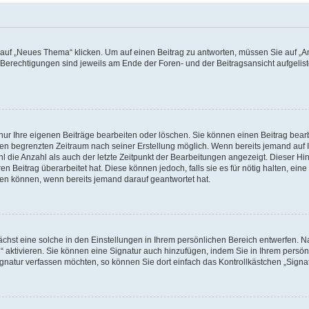
f „Neues Thema“ klicken. Um auf einen Beitrag zu antworten, müssen Sie auf „Ant
e Berechtigungen sind jeweils am Ende der Foren- und der Beitragsansicht aufgeliste
nur Ihre eigenen Beiträge bearbeiten oder löschen. Sie können einen Beitrag bear
nen begrenzten Zeitraum nach seiner Erstellung möglich. Wenn bereits jemand auf Ih
 die Anzahl als auch der letzte Zeitpunkt der Bearbeitungen angezeigt. Dieser Hi
 Beitrag überarbeitet hat. Diese können jedoch, falls sie es für nötig halten, eine 
hen können, wenn bereits jemand darauf geantwortet hat.
hst eine solche in den Einstellungen in Ihrem persönlichen Bereich entwerfen. Na
 aktivieren. Sie können eine Signatur auch hinzufügen, indem Sie in Ihrem persö
gnatur verfassen möchten, so können Sie dort einfach das Kontrollkästchen „Signa