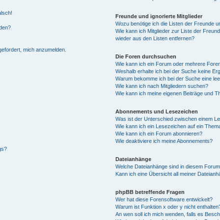
alsch!
Freunde und ignorierte Mitglieder
Wozu benötige ich die Listen der Freunde un
rden?
Wie kann ich Mitglieder zur Liste der Freund
wieder aus den Listen entfernen?
fgefordert, mich anzumelden.
Die Foren durchsuchen
Wie kann ich ein Forum oder mehrere For
Weshalb erhalte ich bei der Suche keine Er
Warum bekomme ich bei der Suche eine lee
Wie kann ich nach Mitgliedern suchen?
Wie kann ich meine eigenen Beiträge und T
Abonnements und Lesezeichen
Was ist der Unterschied zwischen einem L
Wie kann ich ein Lesezeichen auf ein Them
Wie kann ich ein Forum abonnieren?
Wie deaktiviere ich meine Abonnements?
gs?
Dateianhänge
Welche Dateianhänge sind in diesem Forum
Kann ich eine Übersicht all meiner Dateian
phpBB betreffende Fragen
Wer hat diese Forensoftware entwickelt?
Warum ist Funktion x oder y nicht enthalten
An wen soll ich mich wenden, falls es Besc