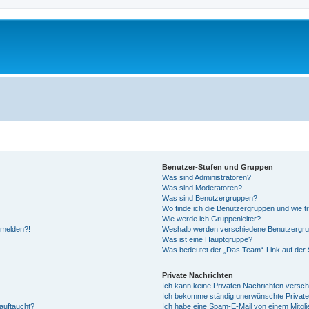
Benutzer-Stufen und Gruppen
Was sind Administratoren?
Was sind Moderatoren?
Was sind Benutzergruppen?
Wo finde ich die Benutzergruppen und wie tr
Wie werde ich Gruppenleiter?
anmelden?!
Weshalb werden verschiedene Benutzergrupp
Was ist eine Hauptgruppe?
Was bedeutet der „Das Team“-Link auf der S
Private Nachrichten
Ich kann keine Privaten Nachrichten versch
Ich bekomme ständig unerwünschte Private
auftaucht?
Ich habe eine Spam-E-Mail von einem Mitgli