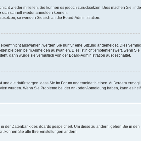
rt nicht wieder mitteilen, Sie können es jedoch zurücksetzen. Dies machen Sie, in
e sich schnell wieder anmelden können.
ckzusetzen, so wenden Sie sich an die Board-Administration.
ben“ nicht auswählen, werden Sie nur für eine Sitzung angemeldet. Dies verhinde
et bleiben“ beim Anmelden auswählen. Dies ist nicht empfehlenswert, wenn Sie s
steht, dann wurde sie vermutlich von der Board-Administration ausgeschaltet.
 hat und die dafür sorgen, dass Sie im Forum angemeldet bleiben. Außerdem ermögl
ktiviert wurden. Wenn Sie Probleme bei der An- oder Abmeldung haben, kann es hel
en in der Datenbank des Boards gespeichert. Um diese zu ändern, gehen Sie in den 
rt können Sie alle Ihre Einstellungen ändern.