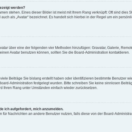
gezeigt werden?
men stehen. Eines dieser Bilder ist meist mit Ihrem Rang verknüpft: Oft sind dies S
auch als „Avatar“ bezeichnet. Es handelt sich hierbei in der Regel um ein persönl
 Avatar über eine der folgenden vier Methoden hinzufügen: Gravatar, Galerie, Rem
inen Avatar benutzen können, sollten Sie die Board-Administration kontaktieren.
iele Beiträge Sie bislang erstellt haben oder identifizieren bestimmte Benutzer
 Board-Administration festgelegt wurden. Bitte schreiben Sie keine sinnlosen Beit
wird Ihren Rang unter Umständen einfach wieder zurücksetzen.
rde ich aufgefordert, mich anzumelden.
ion für Nachrichten an andere Benutzer nutzen, falls diese von der Board-Administ