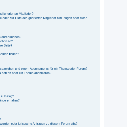
d ignorierten Mitglieder?
e oder zur Liste der ignorierten Mitglieder hinzufügen oder diese
en durchsuchen?
gebnisse?
re Seite?
hemen finden?
esezeichen und einem Abonnements für ein Thema oder Forum?
a setzen oder ein Thema abonnieren?
 zulässig?
hänge erhalten?
?
hwerden oder juristische Anfragen zu diesem Forum gibt?