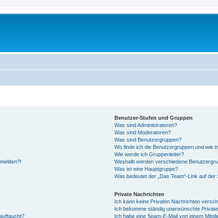
Benutzer-Stufen und Gruppen
Was sind Administratoren?
Was sind Moderatoren?
Was sind Benutzergruppen?
Wo finde ich die Benutzergruppen und wie tr
Wie werde ich Gruppenleiter?
anmelden?!
Weshalb werden verschiedene Benutzergrupp
Was ist eine Hauptgruppe?
Was bedeutet der „Das Team“-Link auf der S
Private Nachrichten
Ich kann keine Privaten Nachrichten versch
Ich bekomme ständig unerwünschte Private
auftaucht?
Ich habe eine Spam-E-Mail von einem Mitgli