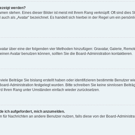
gezeigt werden?
men stehen. Eines dieser Bilder ist meist mit Ihrem Rang verknüpft: Oft sind dies S
auch als „Avatar“ bezeichnet. Es handelt sich hierbei in der Regel um ein persönl
 Avatar über eine der folgenden vier Methoden hinzufügen: Gravatar, Galerie, Rem
inen Avatar benutzen können, sollten Sie die Board-Administration kontaktieren.
iele Beiträge Sie bislang erstellt haben oder identifizieren bestimmte Benutzer
 Board-Administration festgelegt wurden. Bitte schreiben Sie keine sinnlosen Beit
wird Ihren Rang unter Umständen einfach wieder zurücksetzen.
rde ich aufgefordert, mich anzumelden.
ion für Nachrichten an andere Benutzer nutzen, falls diese von der Board-Administ