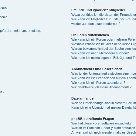
alsch!
Freunde und ignorierte Mitglieder
Wozu benötige ich die Listen der Freunde un
rden?
Wie kann ich Mitglieder zur Liste der Freund
wieder aus den Listen entfernen?
fgefordert, mich anzumelden.
Die Foren durchsuchen
Wie kann ich ein Forum oder mehrere For
Weshalb erhalte ich bei der Suche keine Er
Warum bekomme ich bei der Suche eine lee
Wie kann ich nach Mitgliedern suchen?
Wie kann ich meine eigenen Beiträge und T
Abonnements und Lesezeichen
Was ist der Unterschied zwischen einem L
Wie kann ich ein Lesezeichen auf ein Them
Wie kann ich ein Forum abonnieren?
Wie deaktiviere ich meine Abonnements?
gs?
Dateianhänge
Welche Dateianhänge sind in diesem Forum
Kann ich eine Übersicht all meiner Dateian
phpBB betreffende Fragen
Wer hat diese Forensoftware entwickelt?
Warum ist Funktion x oder y nicht enthalten
An wen soll ich mich wenden, falls es Besc