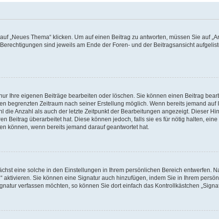
f „Neues Thema“ klicken. Um auf einen Beitrag zu antworten, müssen Sie auf „Ant
e Berechtigungen sind jeweils am Ende der Foren- und der Beitragsansicht aufgeliste
nur Ihre eigenen Beiträge bearbeiten oder löschen. Sie können einen Beitrag bear
nen begrenzten Zeitraum nach seiner Erstellung möglich. Wenn bereits jemand auf Ih
 die Anzahl als auch der letzte Zeitpunkt der Bearbeitungen angezeigt. Dieser Hi
 Beitrag überarbeitet hat. Diese können jedoch, falls sie es für nötig halten, eine 
hen können, wenn bereits jemand darauf geantwortet hat.
hst eine solche in den Einstellungen in Ihrem persönlichen Bereich entwerfen. Na
 aktivieren. Sie können eine Signatur auch hinzufügen, indem Sie in Ihrem persö
gnatur verfassen möchten, so können Sie dort einfach das Kontrollkästchen „Signa