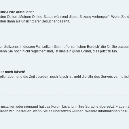
ine-Liste auftaucht?
 eine Option „Meinen Online-Status während dieser Sitzung verbergen“. Wenn Sie d
rden dann als unsichtbarer Besucher gezählt.
n Zeitzone. In diesem Fall sollten Sie im „Persönlichen Bereich“ die für Sie passend
 Sie noch nicht registriert sind, ist dies ein guter Grund, dies jetzt zu tun.
mer noch falsch!
ellt haben und die Zeit trotzdem noch falsch ist, geht die Uhr des Servers vermutlic
 installiert oder niemand hat das Forum bislang in Ihre Sprache übersetzt. Fragen 
t, würden wir uns freuen, wenn Sie es übersetzen würden. Weitere Informationen da