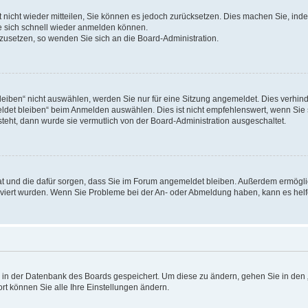
rt nicht wieder mitteilen, Sie können es jedoch zurücksetzen. Dies machen Sie, in
e sich schnell wieder anmelden können.
ckzusetzen, so wenden Sie sich an die Board-Administration.
ben“ nicht auswählen, werden Sie nur für eine Sitzung angemeldet. Dies verhinde
et bleiben“ beim Anmelden auswählen. Dies ist nicht empfehlenswert, wenn Sie s
steht, dann wurde sie vermutlich von der Board-Administration ausgeschaltet.
 hat und die dafür sorgen, dass Sie im Forum angemeldet bleiben. Außerdem ermögl
ktiviert wurden. Wenn Sie Probleme bei der An- oder Abmeldung haben, kann es hel
en in der Datenbank des Boards gespeichert. Um diese zu ändern, gehen Sie in den 
rt können Sie alle Ihre Einstellungen ändern.