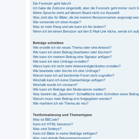
Die Forenuhr geht falsch!
Ich habe die Zeitzone eingestellt, aber die Forenuhr geht immer noch f
Meine Sprache steht auf diesem Board nicht zur Auswahl!
Was sind das für Bilder, die bei meinem Benutzernamen angezeigt we
Wie verwende ich einen Avatar?
Was ist mein Rang und wie kann ich ihn ändern?
Wenn ich bei einem Benutzer auf den E-Mail-Link klicke, werde ich au
Beiträge schreiben
Wie erstelle ich ein neues Thema oder eine Antwort?
Wie kann ich einen Beitrag bearbeiten oder löschen?
Wie kann ich meinem Beitrag eine Signatur anfügen?
Wie kann ich eine Umfrage erstellen?
Wieso kann ich nicht mehr Antwortmöglichkeiten erstellen?
Wie bearbeite oder lösche ich eine Umfrage?
Warum kann ich auf bestimmte Foren nicht zugreifen?
Weshalb kann ich keine Dateianhänge anfügen?
Weshalb wurde ich verwarnt?
Wie kann ich Beiträge den Moderatoren melden?
Was bewirkt die „Speichern“-Schaltfläche beim Schreiben eines Beitra
Warum muss mein Beitrag erst freigegeben werden?
Wie markiere ich ein Thema als neu?
Textformatierung und Thementypen
Was ist BBCode?
Kann ich HTML benutzen?
Was sind Smileys?
Kann ich Bilder in meine Beiträge einfügen?
Was sind globale Bekanntmachungen?