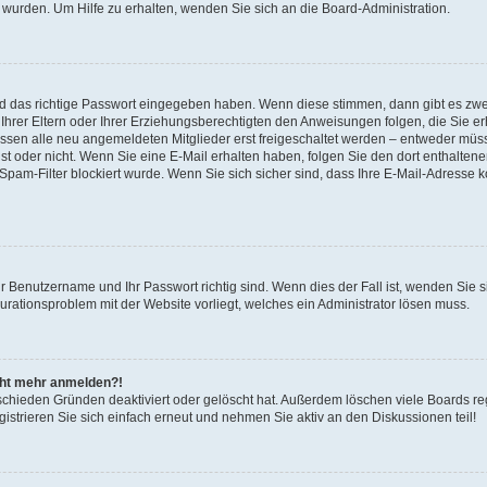
 wurden. Um Hilfe zu erhalten, wenden Sie sich an die Board-Administration.
nd das richtige Passwort eingegeben haben. Wenn diese stimmen, dann gibt es zw
Ihrer Eltern oder Ihrer Erziehungsberechtigten den Anweisungen folgen, die Sie erh
üssen alle neu angemeldeten Mitglieder erst freigeschaltet werden – entweder müsse
 ist oder nicht. Wenn Sie eine E-Mail erhalten haben, folgen Sie den dort enthalte
pam-Filter blockiert wurde. Wenn Sie sich sicher sind, dass Ihre E-Mail-Adresse 
hr Benutzername und Ihr Passwort richtig sind. Wenn dies der Fall ist, wenden Sie
gurationsproblem mit der Website vorliegt, welches ein Administrator lösen muss.
icht mehr anmelden?!
schieden Gründen deaktiviert oder gelöscht hat. Außerdem löschen viele Boards reg
strieren Sie sich einfach erneut und nehmen Sie aktiv an den Diskussionen teil!