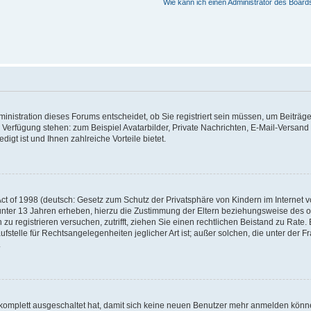
Wie kann ich einen Administrator des Board
nistration dieses Forums entscheidet, ob Sie registriert sein müssen, um Beiträge z
ur Verfügung stehen: zum Beispiel Avatarbilder, Private Nachrichten, E-Mail-Versand
igt ist und Ihnen zahlreiche Vorteile bietet.
t of 1998 (deutsch: Gesetz zum Schutz der Privatsphäre von Kindern im Internet vo
unter 13 Jahren erheben, hierzu die Zustimmung der Eltern beziehungsweise des o
h zu registrieren versuchen, zutrifft, ziehen Sie einen rechtlichen Beistand zu Rat
stelle für Rechtsangelegenheiten jeglicher Art ist; außer solchen, die unter der 
.
 komplett ausgeschaltet hat, damit sich keine neuen Benutzer mehr anmelden könne