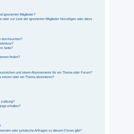
d ignorierten Mitglieder?
e oder zur Liste der ignorierten Mitglieder hinzufügen oder diese
en durchsuchen?
gebnisse?
re Seite?
hemen finden?
esezeichen und einem Abonnements für ein Thema oder Forum?
a setzen oder ein Thema abonnieren?
 zulässig?
hänge erhalten?
?
hwerden oder juristische Anfragen zu diesem Forum gibt?