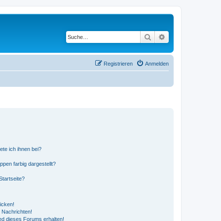
Suche
Erweiterte Suche
Registrieren
Anmelden
ete ich ihnen bei?
en farbig dargestellt?
tartseite?
icken!
 Nachrichten!
ed dieses Forums erhalten!