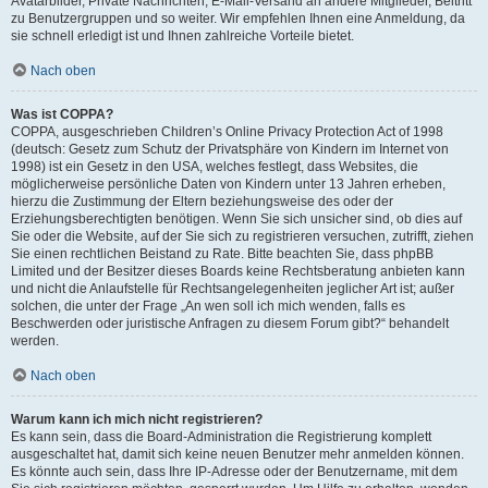
Avatarbilder, Private Nachrichten, E-Mail-Versand an andere Mitglieder, Beitritt
zu Benutzergruppen und so weiter. Wir empfehlen Ihnen eine Anmeldung, da
sie schnell erledigt ist und Ihnen zahlreiche Vorteile bietet.
Nach oben
Was ist COPPA?
COPPA, ausgeschrieben Children’s Online Privacy Protection Act of 1998
(deutsch: Gesetz zum Schutz der Privatsphäre von Kindern im Internet von
1998) ist ein Gesetz in den USA, welches festlegt, dass Websites, die
möglicherweise persönliche Daten von Kindern unter 13 Jahren erheben,
hierzu die Zustimmung der Eltern beziehungsweise des oder der
Erziehungsberechtigten benötigen. Wenn Sie sich unsicher sind, ob dies auf
Sie oder die Website, auf der Sie sich zu registrieren versuchen, zutrifft, ziehen
Sie einen rechtlichen Beistand zu Rate. Bitte beachten Sie, dass phpBB
Limited und der Besitzer dieses Boards keine Rechtsberatung anbieten kann
und nicht die Anlaufstelle für Rechtsangelegenheiten jeglicher Art ist; außer
solchen, die unter der Frage „An wen soll ich mich wenden, falls es
Beschwerden oder juristische Anfragen zu diesem Forum gibt?“ behandelt
werden.
Nach oben
Warum kann ich mich nicht registrieren?
Es kann sein, dass die Board-Administration die Registrierung komplett
ausgeschaltet hat, damit sich keine neuen Benutzer mehr anmelden können.
Es könnte auch sein, dass Ihre IP-Adresse oder der Benutzername, mit dem