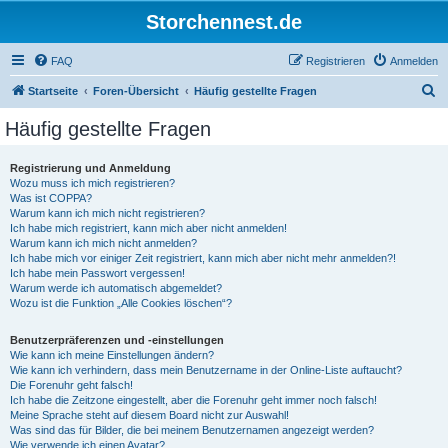
Storchennest.de
FAQ
Registrieren
Anmelden
S
Startseite
Foren-Übersicht
Häufig gestellte Fragen
u
Häufig gestellte Fragen
c
h
Registrierung und Anmeldung
Wozu muss ich mich registrieren?
e
Was ist COPPA?
Warum kann ich mich nicht registrieren?
Ich habe mich registriert, kann mich aber nicht anmelden!
Warum kann ich mich nicht anmelden?
Ich habe mich vor einiger Zeit registriert, kann mich aber nicht mehr anmelden?!
Ich habe mein Passwort vergessen!
Warum werde ich automatisch abgemeldet?
Wozu ist die Funktion „Alle Cookies löschen“?
Benutzerpräferenzen und -einstellungen
Wie kann ich meine Einstellungen ändern?
Wie kann ich verhindern, dass mein Benutzername in der Online-Liste auftaucht?
Die Forenuhr geht falsch!
Ich habe die Zeitzone eingestellt, aber die Forenuhr geht immer noch falsch!
Meine Sprache steht auf diesem Board nicht zur Auswahl!
Was sind das für Bilder, die bei meinem Benutzernamen angezeigt werden?
Wie verwende ich einen Avatar?