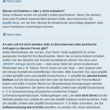
Nach oben
Warum ist Funktion x oder y nicht enthalten?
Diese Software wurde von phpBB Limited geschrieben. Wenn Sie denken,
dass eine Funktion implementiert werden sollte, dann besuchen Sie
phpBB Ideas
, wo Sie Ihre Stimme für bestehende Vorschläge abgeben oder
neue Funktionen vorschlagen können.
Nach oben
An wen soll ich mich wenden, falls es Beschwerden oder juristische
Anfragen zu diesem Forum gibt?
Jeder Administrator, der auf der „Das Team“-Seite aufgeführt ist, ist ein
geeigneter Kontakt für Ihre Beschwerde. Wenn Sie so keine Antwort erhalten,
sollten Sie den Besitzer der Domain kontaktieren (führen Sie dazu eine
„WHOIS“-Abfrage
durch) oder — falls diese Seite bei einem kostenlosen
Webhoster wie z. B. Yahoo!, free.fr, funpic.de usw. liegt — den Support oder
den Abuse-Kontakt des betreffenden Dienstes. Bitte beachten Sie, dass phpBB
Limited (phpBB.com) und phpBB Deutschland e. V. (phpBB.de)
absolut keinen
Einfluss
auf die Benutzung oder den oder die Benutzer der Forensoftware
haben und dafür in keiner Weise zur Verantwortung herangezogen werden
können. Kontaktieren Sie daher nie phpBB Limited oder phpBB Deutschland
e. V. in Zusammenhang mit jeglichen juristischen Fragen
(Unterlassungserklärungen, Haftungsfragen usw.), die
sich nicht direkt
auf die
Website phpbb.com, phpbb.de oder die phpBB-Software selbst beziehen. Falls
Sie phpBB Limited oder phpBB Deutschland e. V. E-Mails schreiben, die die
Softwarenutzung durch Dritte
betreffen, so werden Sie, wenn überhaupt,