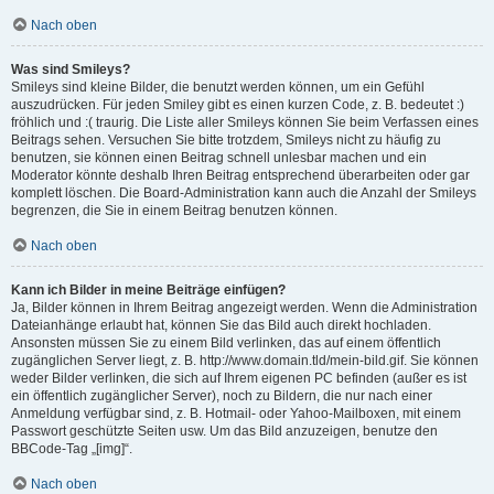
Nach oben
Was sind Smileys?
Smileys sind kleine Bilder, die benutzt werden können, um ein Gefühl
auszudrücken. Für jeden Smiley gibt es einen kurzen Code, z. B. bedeutet :)
fröhlich und :( traurig. Die Liste aller Smileys können Sie beim Verfassen eines
Beitrags sehen. Versuchen Sie bitte trotzdem, Smileys nicht zu häufig zu
benutzen, sie können einen Beitrag schnell unlesbar machen und ein
Moderator könnte deshalb Ihren Beitrag entsprechend überarbeiten oder gar
komplett löschen. Die Board-Administration kann auch die Anzahl der Smileys
begrenzen, die Sie in einem Beitrag benutzen können.
Nach oben
Kann ich Bilder in meine Beiträge einfügen?
Ja, Bilder können in Ihrem Beitrag angezeigt werden. Wenn die Administration
Dateianhänge erlaubt hat, können Sie das Bild auch direkt hochladen.
Ansonsten müssen Sie zu einem Bild verlinken, das auf einem öffentlich
zugänglichen Server liegt, z. B. http://www.domain.tld/mein-bild.gif. Sie können
weder Bilder verlinken, die sich auf Ihrem eigenen PC befinden (außer es ist
ein öffentlich zugänglicher Server), noch zu Bildern, die nur nach einer
Anmeldung verfügbar sind, z. B. Hotmail- oder Yahoo-Mailboxen, mit einem
Passwort geschützte Seiten usw. Um das Bild anzuzeigen, benutze den
BBCode-Tag „[img]“.
Nach oben