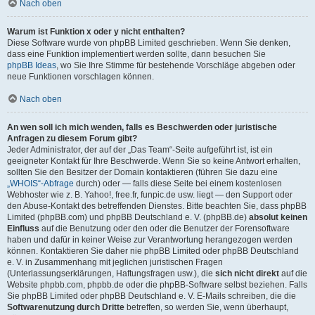
Nach oben
Warum ist Funktion x oder y nicht enthalten?
Diese Software wurde von phpBB Limited geschrieben. Wenn Sie denken,
dass eine Funktion implementiert werden sollte, dann besuchen Sie
phpBB Ideas
, wo Sie Ihre Stimme für bestehende Vorschläge abgeben oder
neue Funktionen vorschlagen können.
Nach oben
An wen soll ich mich wenden, falls es Beschwerden oder juristische
Anfragen zu diesem Forum gibt?
Jeder Administrator, der auf der „Das Team“-Seite aufgeführt ist, ist ein
geeigneter Kontakt für Ihre Beschwerde. Wenn Sie so keine Antwort erhalten,
sollten Sie den Besitzer der Domain kontaktieren (führen Sie dazu eine
„WHOIS“-Abfrage
durch) oder — falls diese Seite bei einem kostenlosen
Webhoster wie z. B. Yahoo!, free.fr, funpic.de usw. liegt — den Support oder
den Abuse-Kontakt des betreffenden Dienstes. Bitte beachten Sie, dass phpBB
Limited (phpBB.com) und phpBB Deutschland e. V. (phpBB.de)
absolut keinen
Einfluss
auf die Benutzung oder den oder die Benutzer der Forensoftware
haben und dafür in keiner Weise zur Verantwortung herangezogen werden
können. Kontaktieren Sie daher nie phpBB Limited oder phpBB Deutschland
e. V. in Zusammenhang mit jeglichen juristischen Fragen
(Unterlassungserklärungen, Haftungsfragen usw.), die
sich nicht direkt
auf die
Website phpbb.com, phpbb.de oder die phpBB-Software selbst beziehen. Falls
Sie phpBB Limited oder phpBB Deutschland e. V. E-Mails schreiben, die die
Softwarenutzung durch Dritte
betreffen, so werden Sie, wenn überhaupt,