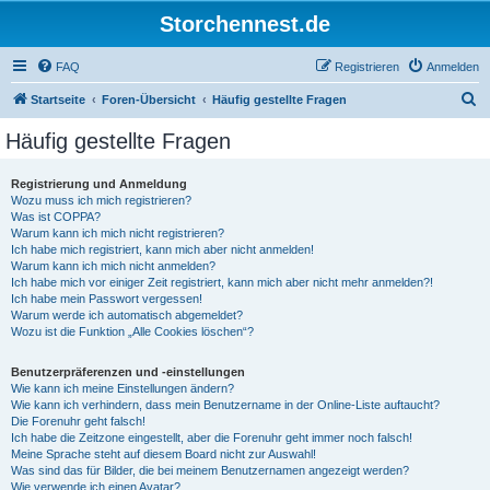
Storchennest.de
FAQ
Registrieren
Anmelden
S
Startseite
Foren-Übersicht
Häufig gestellte Fragen
u
Häufig gestellte Fragen
c
h
Registrierung und Anmeldung
Wozu muss ich mich registrieren?
e
Was ist COPPA?
Warum kann ich mich nicht registrieren?
Ich habe mich registriert, kann mich aber nicht anmelden!
Warum kann ich mich nicht anmelden?
Ich habe mich vor einiger Zeit registriert, kann mich aber nicht mehr anmelden?!
Ich habe mein Passwort vergessen!
Warum werde ich automatisch abgemeldet?
Wozu ist die Funktion „Alle Cookies löschen“?
Benutzerpräferenzen und -einstellungen
Wie kann ich meine Einstellungen ändern?
Wie kann ich verhindern, dass mein Benutzername in der Online-Liste auftaucht?
Die Forenuhr geht falsch!
Ich habe die Zeitzone eingestellt, aber die Forenuhr geht immer noch falsch!
Meine Sprache steht auf diesem Board nicht zur Auswahl!
Was sind das für Bilder, die bei meinem Benutzernamen angezeigt werden?
Wie verwende ich einen Avatar?