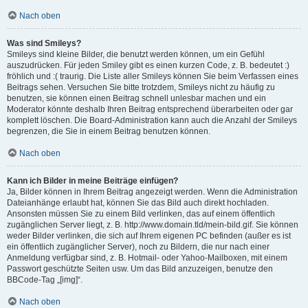
Nach oben
Was sind Smileys?
Smileys sind kleine Bilder, die benutzt werden können, um ein Gefühl
auszudrücken. Für jeden Smiley gibt es einen kurzen Code, z. B. bedeutet :)
fröhlich und :( traurig. Die Liste aller Smileys können Sie beim Verfassen eines
Beitrags sehen. Versuchen Sie bitte trotzdem, Smileys nicht zu häufig zu
benutzen, sie können einen Beitrag schnell unlesbar machen und ein
Moderator könnte deshalb Ihren Beitrag entsprechend überarbeiten oder gar
komplett löschen. Die Board-Administration kann auch die Anzahl der Smileys
begrenzen, die Sie in einem Beitrag benutzen können.
Nach oben
Kann ich Bilder in meine Beiträge einfügen?
Ja, Bilder können in Ihrem Beitrag angezeigt werden. Wenn die Administration
Dateianhänge erlaubt hat, können Sie das Bild auch direkt hochladen.
Ansonsten müssen Sie zu einem Bild verlinken, das auf einem öffentlich
zugänglichen Server liegt, z. B. http://www.domain.tld/mein-bild.gif. Sie können
weder Bilder verlinken, die sich auf Ihrem eigenen PC befinden (außer es ist
ein öffentlich zugänglicher Server), noch zu Bildern, die nur nach einer
Anmeldung verfügbar sind, z. B. Hotmail- oder Yahoo-Mailboxen, mit einem
Passwort geschützte Seiten usw. Um das Bild anzuzeigen, benutze den
BBCode-Tag „[img]“.
Nach oben