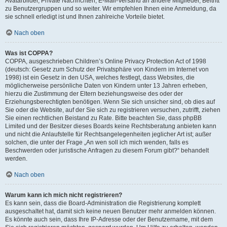
Avatarbilder, Private Nachrichten, E-Mail-Versand an andere Mitglieder, Beitritt
zu Benutzergruppen und so weiter. Wir empfehlen Ihnen eine Anmeldung, da
sie schnell erledigt ist und Ihnen zahlreiche Vorteile bietet.
Nach oben
Was ist COPPA?
COPPA, ausgeschrieben Children’s Online Privacy Protection Act of 1998
(deutsch: Gesetz zum Schutz der Privatsphäre von Kindern im Internet von
1998) ist ein Gesetz in den USA, welches festlegt, dass Websites, die
möglicherweise persönliche Daten von Kindern unter 13 Jahren erheben,
hierzu die Zustimmung der Eltern beziehungsweise des oder der
Erziehungsberechtigten benötigen. Wenn Sie sich unsicher sind, ob dies auf
Sie oder die Website, auf der Sie sich zu registrieren versuchen, zutrifft, ziehen
Sie einen rechtlichen Beistand zu Rate. Bitte beachten Sie, dass phpBB
Limited und der Besitzer dieses Boards keine Rechtsberatung anbieten kann
und nicht die Anlaufstelle für Rechtsangelegenheiten jeglicher Art ist; außer
solchen, die unter der Frage „An wen soll ich mich wenden, falls es
Beschwerden oder juristische Anfragen zu diesem Forum gibt?“ behandelt
werden.
Nach oben
Warum kann ich mich nicht registrieren?
Es kann sein, dass die Board-Administration die Registrierung komplett
ausgeschaltet hat, damit sich keine neuen Benutzer mehr anmelden können.
Es könnte auch sein, dass Ihre IP-Adresse oder der Benutzername, mit dem