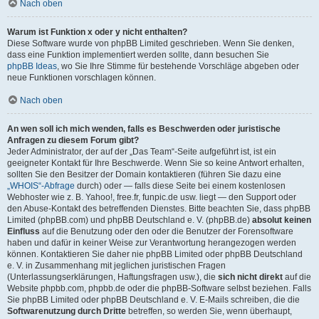
Nach oben
Warum ist Funktion x oder y nicht enthalten?
Diese Software wurde von phpBB Limited geschrieben. Wenn Sie denken,
dass eine Funktion implementiert werden sollte, dann besuchen Sie
phpBB Ideas
, wo Sie Ihre Stimme für bestehende Vorschläge abgeben oder
neue Funktionen vorschlagen können.
Nach oben
An wen soll ich mich wenden, falls es Beschwerden oder juristische
Anfragen zu diesem Forum gibt?
Jeder Administrator, der auf der „Das Team“-Seite aufgeführt ist, ist ein
geeigneter Kontakt für Ihre Beschwerde. Wenn Sie so keine Antwort erhalten,
sollten Sie den Besitzer der Domain kontaktieren (führen Sie dazu eine
„WHOIS“-Abfrage
durch) oder — falls diese Seite bei einem kostenlosen
Webhoster wie z. B. Yahoo!, free.fr, funpic.de usw. liegt — den Support oder
den Abuse-Kontakt des betreffenden Dienstes. Bitte beachten Sie, dass phpBB
Limited (phpBB.com) und phpBB Deutschland e. V. (phpBB.de)
absolut keinen
Einfluss
auf die Benutzung oder den oder die Benutzer der Forensoftware
haben und dafür in keiner Weise zur Verantwortung herangezogen werden
können. Kontaktieren Sie daher nie phpBB Limited oder phpBB Deutschland
e. V. in Zusammenhang mit jeglichen juristischen Fragen
(Unterlassungserklärungen, Haftungsfragen usw.), die
sich nicht direkt
auf die
Website phpbb.com, phpbb.de oder die phpBB-Software selbst beziehen. Falls
Sie phpBB Limited oder phpBB Deutschland e. V. E-Mails schreiben, die die
Softwarenutzung durch Dritte
betreffen, so werden Sie, wenn überhaupt,