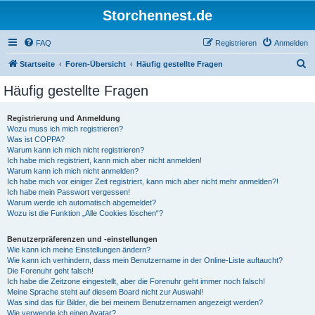
Storchennest.de
FAQ
Registrieren
Anmelden
S
Startseite
Foren-Übersicht
Häufig gestellte Fragen
u
Häufig gestellte Fragen
c
h
Registrierung und Anmeldung
Wozu muss ich mich registrieren?
e
Was ist COPPA?
Warum kann ich mich nicht registrieren?
Ich habe mich registriert, kann mich aber nicht anmelden!
Warum kann ich mich nicht anmelden?
Ich habe mich vor einiger Zeit registriert, kann mich aber nicht mehr anmelden?!
Ich habe mein Passwort vergessen!
Warum werde ich automatisch abgemeldet?
Wozu ist die Funktion „Alle Cookies löschen“?
Benutzerpräferenzen und -einstellungen
Wie kann ich meine Einstellungen ändern?
Wie kann ich verhindern, dass mein Benutzername in der Online-Liste auftaucht?
Die Forenuhr geht falsch!
Ich habe die Zeitzone eingestellt, aber die Forenuhr geht immer noch falsch!
Meine Sprache steht auf diesem Board nicht zur Auswahl!
Was sind das für Bilder, die bei meinem Benutzernamen angezeigt werden?
Wie verwende ich einen Avatar?