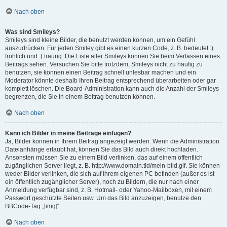
Nach oben
Was sind Smileys?
Smileys sind kleine Bilder, die benutzt werden können, um ein Gefühl
auszudrücken. Für jeden Smiley gibt es einen kurzen Code, z. B. bedeutet :)
fröhlich und :( traurig. Die Liste aller Smileys können Sie beim Verfassen eines
Beitrags sehen. Versuchen Sie bitte trotzdem, Smileys nicht zu häufig zu
benutzen, sie können einen Beitrag schnell unlesbar machen und ein
Moderator könnte deshalb Ihren Beitrag entsprechend überarbeiten oder gar
komplett löschen. Die Board-Administration kann auch die Anzahl der Smileys
begrenzen, die Sie in einem Beitrag benutzen können.
Nach oben
Kann ich Bilder in meine Beiträge einfügen?
Ja, Bilder können in Ihrem Beitrag angezeigt werden. Wenn die Administration
Dateianhänge erlaubt hat, können Sie das Bild auch direkt hochladen.
Ansonsten müssen Sie zu einem Bild verlinken, das auf einem öffentlich
zugänglichen Server liegt, z. B. http://www.domain.tld/mein-bild.gif. Sie können
weder Bilder verlinken, die sich auf Ihrem eigenen PC befinden (außer es ist
ein öffentlich zugänglicher Server), noch zu Bildern, die nur nach einer
Anmeldung verfügbar sind, z. B. Hotmail- oder Yahoo-Mailboxen, mit einem
Passwort geschützte Seiten usw. Um das Bild anzuzeigen, benutze den
BBCode-Tag „[img]“.
Nach oben