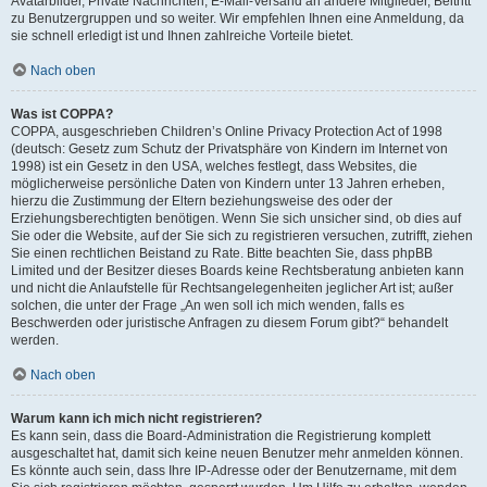
Avatarbilder, Private Nachrichten, E-Mail-Versand an andere Mitglieder, Beitritt
zu Benutzergruppen und so weiter. Wir empfehlen Ihnen eine Anmeldung, da
sie schnell erledigt ist und Ihnen zahlreiche Vorteile bietet.
Nach oben
Was ist COPPA?
COPPA, ausgeschrieben Children’s Online Privacy Protection Act of 1998
(deutsch: Gesetz zum Schutz der Privatsphäre von Kindern im Internet von
1998) ist ein Gesetz in den USA, welches festlegt, dass Websites, die
möglicherweise persönliche Daten von Kindern unter 13 Jahren erheben,
hierzu die Zustimmung der Eltern beziehungsweise des oder der
Erziehungsberechtigten benötigen. Wenn Sie sich unsicher sind, ob dies auf
Sie oder die Website, auf der Sie sich zu registrieren versuchen, zutrifft, ziehen
Sie einen rechtlichen Beistand zu Rate. Bitte beachten Sie, dass phpBB
Limited und der Besitzer dieses Boards keine Rechtsberatung anbieten kann
und nicht die Anlaufstelle für Rechtsangelegenheiten jeglicher Art ist; außer
solchen, die unter der Frage „An wen soll ich mich wenden, falls es
Beschwerden oder juristische Anfragen zu diesem Forum gibt?“ behandelt
werden.
Nach oben
Warum kann ich mich nicht registrieren?
Es kann sein, dass die Board-Administration die Registrierung komplett
ausgeschaltet hat, damit sich keine neuen Benutzer mehr anmelden können.
Es könnte auch sein, dass Ihre IP-Adresse oder der Benutzername, mit dem