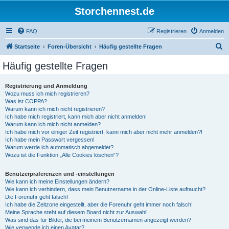
Storchennest.de
FAQ
Registrieren
Anmelden
S
Startseite
Foren-Übersicht
Häufig gestellte Fragen
u
Häufig gestellte Fragen
c
h
Registrierung und Anmeldung
Wozu muss ich mich registrieren?
e
Was ist COPPA?
Warum kann ich mich nicht registrieren?
Ich habe mich registriert, kann mich aber nicht anmelden!
Warum kann ich mich nicht anmelden?
Ich habe mich vor einiger Zeit registriert, kann mich aber nicht mehr anmelden?!
Ich habe mein Passwort vergessen!
Warum werde ich automatisch abgemeldet?
Wozu ist die Funktion „Alle Cookies löschen“?
Benutzerpräferenzen und -einstellungen
Wie kann ich meine Einstellungen ändern?
Wie kann ich verhindern, dass mein Benutzername in der Online-Liste auftaucht?
Die Forenuhr geht falsch!
Ich habe die Zeitzone eingestellt, aber die Forenuhr geht immer noch falsch!
Meine Sprache steht auf diesem Board nicht zur Auswahl!
Was sind das für Bilder, die bei meinem Benutzernamen angezeigt werden?
Wie verwende ich einen Avatar?