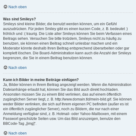
Nach oben
Was sind Smileys?
Smileys sind kleine Bilder, die benutzt werden können, um ein Gefühl
auszudrücken. Für jeden Smiley gibt es einen kurzen Code, z. B. bedeutet :)
fröhlich und :( traurig. Die Liste aller Smileys können Sie beim Verfassen eines
Beitrags sehen. Versuchen Sie bitte trotzdem, Smileys nicht zu häufig zu
benutzen, sie können einen Beitrag schnell unlesbar machen und ein
Moderator könnte deshalb Ihren Beitrag entsprechend überarbeiten oder gar
komplett löschen. Die Board-Administration kann auch die Anzahl der Smileys
begrenzen, die Sie in einem Beitrag benutzen können.
Nach oben
Kann ich Bilder in meine Beiträge einfügen?
Ja, Bilder können in Ihrem Beitrag angezeigt werden. Wenn die Administration
Dateianhänge erlaubt hat, können Sie das Bild auch direkt hochladen.
Ansonsten müssen Sie zu einem Bild verlinken, das auf einem öffentlich
zugänglichen Server liegt, z. B. http://www.domain.tld/mein-bild.gif. Sie können
weder Bilder verlinken, die sich auf Ihrem eigenen PC befinden (außer es ist
ein öffentlich zugänglicher Server), noch zu Bildern, die nur nach einer
Anmeldung verfügbar sind, z. B. Hotmail- oder Yahoo-Mailboxen, mit einem
Passwort geschützte Seiten usw. Um das Bild anzuzeigen, benutze den
BBCode-Tag „[img]“.
Nach oben