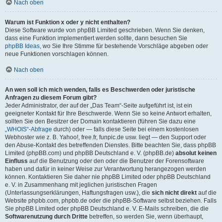
Nach oben
Warum ist Funktion x oder y nicht enthalten?
Diese Software wurde von phpBB Limited geschrieben. Wenn Sie denken,
dass eine Funktion implementiert werden sollte, dann besuchen Sie
phpBB Ideas
, wo Sie Ihre Stimme für bestehende Vorschläge abgeben oder
neue Funktionen vorschlagen können.
Nach oben
An wen soll ich mich wenden, falls es Beschwerden oder juristische
Anfragen zu diesem Forum gibt?
Jeder Administrator, der auf der „Das Team“-Seite aufgeführt ist, ist ein
geeigneter Kontakt für Ihre Beschwerde. Wenn Sie so keine Antwort erhalten,
sollten Sie den Besitzer der Domain kontaktieren (führen Sie dazu eine
„WHOIS“-Abfrage
durch) oder — falls diese Seite bei einem kostenlosen
Webhoster wie z. B. Yahoo!, free.fr, funpic.de usw. liegt — den Support oder
den Abuse-Kontakt des betreffenden Dienstes. Bitte beachten Sie, dass phpBB
Limited (phpBB.com) und phpBB Deutschland e. V. (phpBB.de)
absolut keinen
Einfluss
auf die Benutzung oder den oder die Benutzer der Forensoftware
haben und dafür in keiner Weise zur Verantwortung herangezogen werden
können. Kontaktieren Sie daher nie phpBB Limited oder phpBB Deutschland
e. V. in Zusammenhang mit jeglichen juristischen Fragen
(Unterlassungserklärungen, Haftungsfragen usw.), die
sich nicht direkt
auf die
Website phpbb.com, phpbb.de oder die phpBB-Software selbst beziehen. Falls
Sie phpBB Limited oder phpBB Deutschland e. V. E-Mails schreiben, die die
Softwarenutzung durch Dritte
betreffen, so werden Sie, wenn überhaupt,