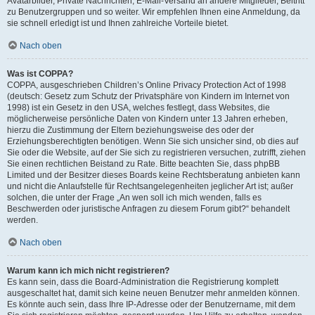
Avatarbilder, Private Nachrichten, E-Mail-Versand an andere Mitglieder, Beitritt
zu Benutzergruppen und so weiter. Wir empfehlen Ihnen eine Anmeldung, da
sie schnell erledigt ist und Ihnen zahlreiche Vorteile bietet.
Nach oben
Was ist COPPA?
COPPA, ausgeschrieben Children’s Online Privacy Protection Act of 1998
(deutsch: Gesetz zum Schutz der Privatsphäre von Kindern im Internet von
1998) ist ein Gesetz in den USA, welches festlegt, dass Websites, die
möglicherweise persönliche Daten von Kindern unter 13 Jahren erheben,
hierzu die Zustimmung der Eltern beziehungsweise des oder der
Erziehungsberechtigten benötigen. Wenn Sie sich unsicher sind, ob dies auf
Sie oder die Website, auf der Sie sich zu registrieren versuchen, zutrifft, ziehen
Sie einen rechtlichen Beistand zu Rate. Bitte beachten Sie, dass phpBB
Limited und der Besitzer dieses Boards keine Rechtsberatung anbieten kann
und nicht die Anlaufstelle für Rechtsangelegenheiten jeglicher Art ist; außer
solchen, die unter der Frage „An wen soll ich mich wenden, falls es
Beschwerden oder juristische Anfragen zu diesem Forum gibt?“ behandelt
werden.
Nach oben
Warum kann ich mich nicht registrieren?
Es kann sein, dass die Board-Administration die Registrierung komplett
ausgeschaltet hat, damit sich keine neuen Benutzer mehr anmelden können.
Es könnte auch sein, dass Ihre IP-Adresse oder der Benutzername, mit dem