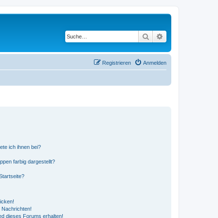
Suche
Erweiterte Suche
Registrieren
Anmelden
ete ich ihnen bei?
en farbig dargestellt?
tartseite?
icken!
 Nachrichten!
ed dieses Forums erhalten!