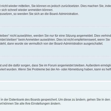
rt nicht wieder mitteilen, Sie können es jedoch zurücksetzen. Dies machen Sie, in
e sich schnell wieder anmelden können.
ckzusetzen, so wenden Sie sich an die Board-Administration.
ben“ nicht auswählen, werden Sie nur für eine Sitzung angemeldet. Dies verhinde
et bleiben“ beim Anmelden auswählen. Dies ist nicht empfehlenswert, wenn Sie s
steht, dann wurde sie vermutlich von der Board-Administration ausgeschaltet.
 hat und die dafür sorgen, dass Sie im Forum angemeldet bleiben. Außerdem ermögl
ktiviert wurden. Wenn Sie Probleme bei der An- oder Abmeldung haben, kann es hel
en in der Datenbank des Boards gespeichert. Um diese zu ändern, gehen Sie in den 
rt können Sie alle Ihre Einstellungen ändern.