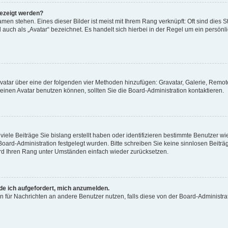
gezeigt werden?
men stehen. Eines dieser Bilder ist meist mit Ihrem Rang verknüpft: Oft sind dies S
auch als „Avatar“ bezeichnet. Es handelt sich hierbei in der Regel um ein persönl
 Avatar über eine der folgenden vier Methoden hinzufügen: Gravatar, Galerie, Rem
inen Avatar benutzen können, sollten Sie die Board-Administration kontaktieren.
iele Beiträge Sie bislang erstellt haben oder identifizieren bestimmte Benutzer
 Board-Administration festgelegt wurden. Bitte schreiben Sie keine sinnlosen Beit
wird Ihren Rang unter Umständen einfach wieder zurücksetzen.
rde ich aufgefordert, mich anzumelden.
ion für Nachrichten an andere Benutzer nutzen, falls diese von der Board-Administ