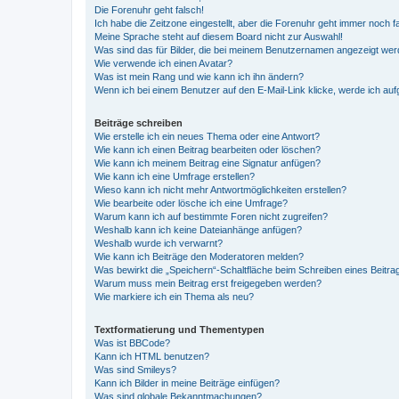
Die Forenuhr geht falsch!
Ich habe die Zeitzone eingestellt, aber die Forenuhr geht immer noch f
Meine Sprache steht auf diesem Board nicht zur Auswahl!
Was sind das für Bilder, die bei meinem Benutzernamen angezeigt we
Wie verwende ich einen Avatar?
Was ist mein Rang und wie kann ich ihn ändern?
Wenn ich bei einem Benutzer auf den E-Mail-Link klicke, werde ich au
Beiträge schreiben
Wie erstelle ich ein neues Thema oder eine Antwort?
Wie kann ich einen Beitrag bearbeiten oder löschen?
Wie kann ich meinem Beitrag eine Signatur anfügen?
Wie kann ich eine Umfrage erstellen?
Wieso kann ich nicht mehr Antwortmöglichkeiten erstellen?
Wie bearbeite oder lösche ich eine Umfrage?
Warum kann ich auf bestimmte Foren nicht zugreifen?
Weshalb kann ich keine Dateianhänge anfügen?
Weshalb wurde ich verwarnt?
Wie kann ich Beiträge den Moderatoren melden?
Was bewirkt die „Speichern“-Schaltfläche beim Schreiben eines Beitra
Warum muss mein Beitrag erst freigegeben werden?
Wie markiere ich ein Thema als neu?
Textformatierung und Thementypen
Was ist BBCode?
Kann ich HTML benutzen?
Was sind Smileys?
Kann ich Bilder in meine Beiträge einfügen?
Was sind globale Bekanntmachungen?