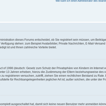
Wie kann ich einen Administrator des Board
nistration dieses Forums entscheidet, ob Sie registriert sein müssen, um Beiträge z
ur Verfügung stehen: zum Beispiel Avatarbilder, Private Nachrichten, E-Mail-Versand
igt ist und Ihnen zahlreiche Vorteile bietet.
t of 1998 (deutsch: Gesetz zum Schutz der Privatsphäre von Kindern im Internet vo
unter 13 Jahren erheben, hierzu die Zustimmung der Eltern beziehungsweise des o
h zu registrieren versuchen, zutrifft, ziehen Sie einen rechtlichen Beistand zu Rat
stelle für Rechtsangelegenheiten jeglicher Art ist; außer solchen, die unter der 
.
 komplett ausgeschaltet hat, damit sich keine neuen Benutzer mehr anmelden könne