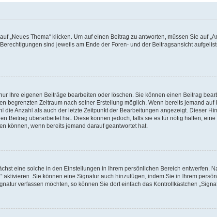
f „Neues Thema“ klicken. Um auf einen Beitrag zu antworten, müssen Sie auf „Ant
e Berechtigungen sind jeweils am Ende der Foren- und der Beitragsansicht aufgeliste
nur Ihre eigenen Beiträge bearbeiten oder löschen. Sie können einen Beitrag bear
nen begrenzten Zeitraum nach seiner Erstellung möglich. Wenn bereits jemand auf Ih
 die Anzahl als auch der letzte Zeitpunkt der Bearbeitungen angezeigt. Dieser Hi
 Beitrag überarbeitet hat. Diese können jedoch, falls sie es für nötig halten, eine 
hen können, wenn bereits jemand darauf geantwortet hat.
hst eine solche in den Einstellungen in Ihrem persönlichen Bereich entwerfen. Na
 aktivieren. Sie können eine Signatur auch hinzufügen, indem Sie in Ihrem persö
gnatur verfassen möchten, so können Sie dort einfach das Kontrollkästchen „Signa