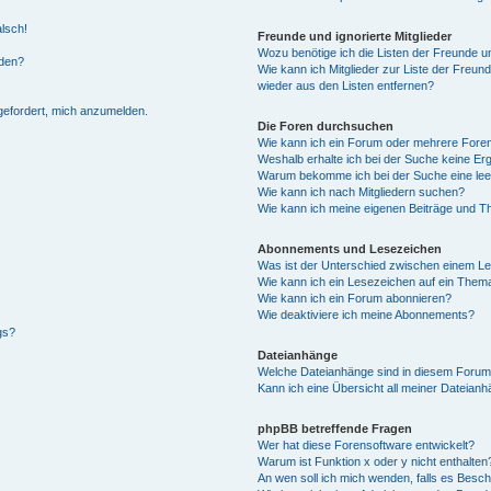
alsch!
Freunde und ignorierte Mitglieder
Wozu benötige ich die Listen der Freunde un
rden?
Wie kann ich Mitglieder zur Liste der Freund
wieder aus den Listen entfernen?
fgefordert, mich anzumelden.
Die Foren durchsuchen
Wie kann ich ein Forum oder mehrere For
Weshalb erhalte ich bei der Suche keine Er
Warum bekomme ich bei der Suche eine lee
Wie kann ich nach Mitgliedern suchen?
Wie kann ich meine eigenen Beiträge und T
Abonnements und Lesezeichen
Was ist der Unterschied zwischen einem L
Wie kann ich ein Lesezeichen auf ein Them
Wie kann ich ein Forum abonnieren?
Wie deaktiviere ich meine Abonnements?
gs?
Dateianhänge
Welche Dateianhänge sind in diesem Forum
Kann ich eine Übersicht all meiner Dateian
phpBB betreffende Fragen
Wer hat diese Forensoftware entwickelt?
Warum ist Funktion x oder y nicht enthalten
An wen soll ich mich wenden, falls es Besc