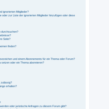
d ignorierten Mitglieder?
e oder zur Liste der ignorierten Mitglieder hinzufügen oder diese
en durchsuchen?
gebnisse?
re Seite?
hemen finden?
esezeichen und einem Abonnements für ein Thema oder Forum?
a setzen oder ein Thema abonnieren?
 zulässig?
hänge erhalten?
?
hwerden oder juristische Anfragen zu diesem Forum gibt?