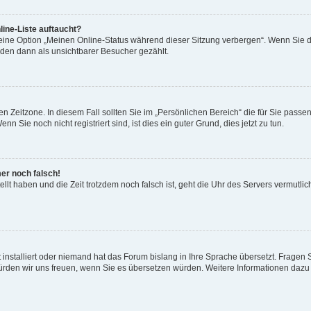
ine-Liste auftaucht?
 eine Option „Meinen Online-Status während dieser Sitzung verbergen“. Wenn Sie d
rden dann als unsichtbarer Besucher gezählt.
n Zeitzone. In diesem Fall sollten Sie im „Persönlichen Bereich“ die für Sie passend
 Sie noch nicht registriert sind, ist dies ein guter Grund, dies jetzt zu tun.
mer noch falsch!
ellt haben und die Zeit trotzdem noch falsch ist, geht die Uhr des Servers vermutlic
 installiert oder niemand hat das Forum bislang in Ihre Sprache übersetzt. Fragen 
t, würden wir uns freuen, wenn Sie es übersetzen würden. Weitere Informationen da