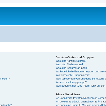
Benutzer-Stufen und Gruppen
Was sind Administratoren?
Was sind Moderatoren?
Was sind Benutzergruppen?
Wo finde ich die Benutzergruppen und wie tr
Wie werde ich Gruppenleiter?
anmelden?!
Weshalb werden verschiedene Benutzergrupp
Was ist eine Hauptgruppe?
Was bedeutet der „Das Team“-Link auf der S
Private Nachrichten
Ich kann keine Privaten Nachrichten versch
Ich bekomme ständig unerwünschte Private
auftaucht?
Ich habe eine Spam-E-Mail von einem Mitgli