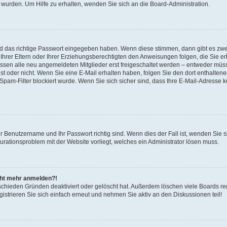
 wurden. Um Hilfe zu erhalten, wenden Sie sich an die Board-Administration.
nd das richtige Passwort eingegeben haben. Wenn diese stimmen, dann gibt es zw
Ihrer Eltern oder Ihrer Erziehungsberechtigten den Anweisungen folgen, die Sie erh
üssen alle neu angemeldeten Mitglieder erst freigeschaltet werden – entweder müsse
 ist oder nicht. Wenn Sie eine E-Mail erhalten haben, folgen Sie den dort enthalte
pam-Filter blockiert wurde. Wenn Sie sich sicher sind, dass Ihre E-Mail-Adresse 
hr Benutzername und Ihr Passwort richtig sind. Wenn dies der Fall ist, wenden Sie
gurationsproblem mit der Website vorliegt, welches ein Administrator lösen muss.
icht mehr anmelden?!
schieden Gründen deaktiviert oder gelöscht hat. Außerdem löschen viele Boards reg
strieren Sie sich einfach erneut und nehmen Sie aktiv an den Diskussionen teil!