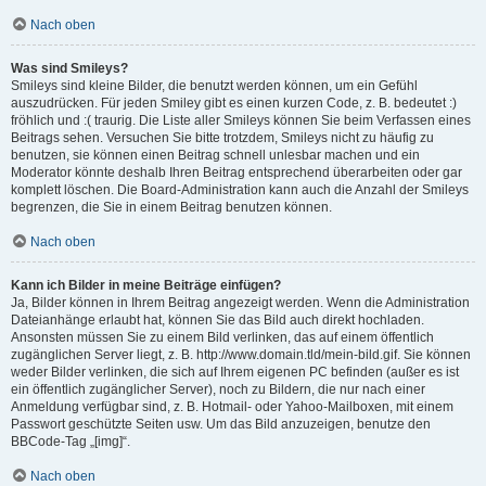
Nach oben
Was sind Smileys?
Smileys sind kleine Bilder, die benutzt werden können, um ein Gefühl
auszudrücken. Für jeden Smiley gibt es einen kurzen Code, z. B. bedeutet :)
fröhlich und :( traurig. Die Liste aller Smileys können Sie beim Verfassen eines
Beitrags sehen. Versuchen Sie bitte trotzdem, Smileys nicht zu häufig zu
benutzen, sie können einen Beitrag schnell unlesbar machen und ein
Moderator könnte deshalb Ihren Beitrag entsprechend überarbeiten oder gar
komplett löschen. Die Board-Administration kann auch die Anzahl der Smileys
begrenzen, die Sie in einem Beitrag benutzen können.
Nach oben
Kann ich Bilder in meine Beiträge einfügen?
Ja, Bilder können in Ihrem Beitrag angezeigt werden. Wenn die Administration
Dateianhänge erlaubt hat, können Sie das Bild auch direkt hochladen.
Ansonsten müssen Sie zu einem Bild verlinken, das auf einem öffentlich
zugänglichen Server liegt, z. B. http://www.domain.tld/mein-bild.gif. Sie können
weder Bilder verlinken, die sich auf Ihrem eigenen PC befinden (außer es ist
ein öffentlich zugänglicher Server), noch zu Bildern, die nur nach einer
Anmeldung verfügbar sind, z. B. Hotmail- oder Yahoo-Mailboxen, mit einem
Passwort geschützte Seiten usw. Um das Bild anzuzeigen, benutze den
BBCode-Tag „[img]“.
Nach oben