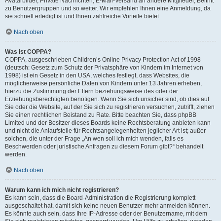
Avatarbilder, Private Nachrichten, E-Mail-Versand an andere Mitglieder, Beitritt
zu Benutzergruppen und so weiter. Wir empfehlen Ihnen eine Anmeldung, da
sie schnell erledigt ist und Ihnen zahlreiche Vorteile bietet.
Nach oben
Was ist COPPA?
COPPA, ausgeschrieben Children’s Online Privacy Protection Act of 1998
(deutsch: Gesetz zum Schutz der Privatsphäre von Kindern im Internet von
1998) ist ein Gesetz in den USA, welches festlegt, dass Websites, die
möglicherweise persönliche Daten von Kindern unter 13 Jahren erheben,
hierzu die Zustimmung der Eltern beziehungsweise des oder der
Erziehungsberechtigten benötigen. Wenn Sie sich unsicher sind, ob dies auf
Sie oder die Website, auf der Sie sich zu registrieren versuchen, zutrifft, ziehen
Sie einen rechtlichen Beistand zu Rate. Bitte beachten Sie, dass phpBB
Limited und der Besitzer dieses Boards keine Rechtsberatung anbieten kann
und nicht die Anlaufstelle für Rechtsangelegenheiten jeglicher Art ist; außer
solchen, die unter der Frage „An wen soll ich mich wenden, falls es
Beschwerden oder juristische Anfragen zu diesem Forum gibt?“ behandelt
werden.
Nach oben
Warum kann ich mich nicht registrieren?
Es kann sein, dass die Board-Administration die Registrierung komplett
ausgeschaltet hat, damit sich keine neuen Benutzer mehr anmelden können.
Es könnte auch sein, dass Ihre IP-Adresse oder der Benutzername, mit dem