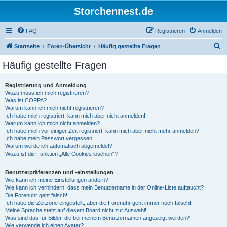
Storchennest.de
FAQ
Registrieren
Anmelden
S
Startseite
Foren-Übersicht
Häufig gestellte Fragen
u
Häufig gestellte Fragen
c
h
Registrierung und Anmeldung
Wozu muss ich mich registrieren?
e
Was ist COPPA?
Warum kann ich mich nicht registrieren?
Ich habe mich registriert, kann mich aber nicht anmelden!
Warum kann ich mich nicht anmelden?
Ich habe mich vor einiger Zeit registriert, kann mich aber nicht mehr anmelden?!
Ich habe mein Passwort vergessen!
Warum werde ich automatisch abgemeldet?
Wozu ist die Funktion „Alle Cookies löschen“?
Benutzerpräferenzen und -einstellungen
Wie kann ich meine Einstellungen ändern?
Wie kann ich verhindern, dass mein Benutzername in der Online-Liste auftaucht?
Die Forenuhr geht falsch!
Ich habe die Zeitzone eingestellt, aber die Forenuhr geht immer noch falsch!
Meine Sprache steht auf diesem Board nicht zur Auswahl!
Was sind das für Bilder, die bei meinem Benutzernamen angezeigt werden?
Wie verwende ich einen Avatar?