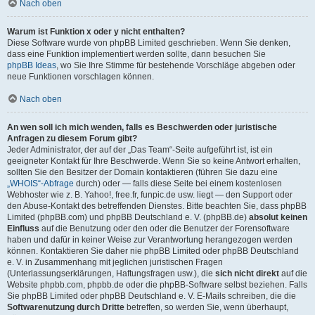
Nach oben
Warum ist Funktion x oder y nicht enthalten?
Diese Software wurde von phpBB Limited geschrieben. Wenn Sie denken,
dass eine Funktion implementiert werden sollte, dann besuchen Sie
phpBB Ideas
, wo Sie Ihre Stimme für bestehende Vorschläge abgeben oder
neue Funktionen vorschlagen können.
Nach oben
An wen soll ich mich wenden, falls es Beschwerden oder juristische
Anfragen zu diesem Forum gibt?
Jeder Administrator, der auf der „Das Team“-Seite aufgeführt ist, ist ein
geeigneter Kontakt für Ihre Beschwerde. Wenn Sie so keine Antwort erhalten,
sollten Sie den Besitzer der Domain kontaktieren (führen Sie dazu eine
„WHOIS“-Abfrage
durch) oder — falls diese Seite bei einem kostenlosen
Webhoster wie z. B. Yahoo!, free.fr, funpic.de usw. liegt — den Support oder
den Abuse-Kontakt des betreffenden Dienstes. Bitte beachten Sie, dass phpBB
Limited (phpBB.com) und phpBB Deutschland e. V. (phpBB.de)
absolut keinen
Einfluss
auf die Benutzung oder den oder die Benutzer der Forensoftware
haben und dafür in keiner Weise zur Verantwortung herangezogen werden
können. Kontaktieren Sie daher nie phpBB Limited oder phpBB Deutschland
e. V. in Zusammenhang mit jeglichen juristischen Fragen
(Unterlassungserklärungen, Haftungsfragen usw.), die
sich nicht direkt
auf die
Website phpbb.com, phpbb.de oder die phpBB-Software selbst beziehen. Falls
Sie phpBB Limited oder phpBB Deutschland e. V. E-Mails schreiben, die die
Softwarenutzung durch Dritte
betreffen, so werden Sie, wenn überhaupt,