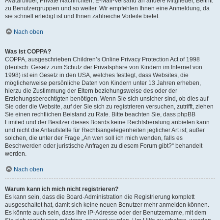
Avatarbilder, Private Nachrichten, E-Mail-Versand an andere Mitglieder, Beitritt
zu Benutzergruppen und so weiter. Wir empfehlen Ihnen eine Anmeldung, da
sie schnell erledigt ist und Ihnen zahlreiche Vorteile bietet.
Nach oben
Was ist COPPA?
COPPA, ausgeschrieben Children’s Online Privacy Protection Act of 1998
(deutsch: Gesetz zum Schutz der Privatsphäre von Kindern im Internet von
1998) ist ein Gesetz in den USA, welches festlegt, dass Websites, die
möglicherweise persönliche Daten von Kindern unter 13 Jahren erheben,
hierzu die Zustimmung der Eltern beziehungsweise des oder der
Erziehungsberechtigten benötigen. Wenn Sie sich unsicher sind, ob dies auf
Sie oder die Website, auf der Sie sich zu registrieren versuchen, zutrifft, ziehen
Sie einen rechtlichen Beistand zu Rate. Bitte beachten Sie, dass phpBB
Limited und der Besitzer dieses Boards keine Rechtsberatung anbieten kann
und nicht die Anlaufstelle für Rechtsangelegenheiten jeglicher Art ist; außer
solchen, die unter der Frage „An wen soll ich mich wenden, falls es
Beschwerden oder juristische Anfragen zu diesem Forum gibt?“ behandelt
werden.
Nach oben
Warum kann ich mich nicht registrieren?
Es kann sein, dass die Board-Administration die Registrierung komplett
ausgeschaltet hat, damit sich keine neuen Benutzer mehr anmelden können.
Es könnte auch sein, dass Ihre IP-Adresse oder der Benutzername, mit dem