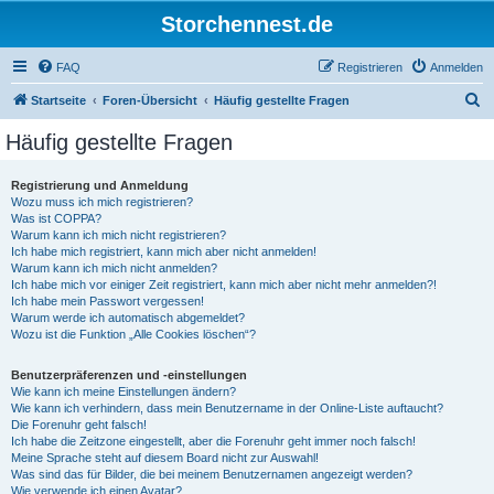
Storchennest.de
FAQ
Registrieren
Anmelden
S
Startseite
Foren-Übersicht
Häufig gestellte Fragen
u
Häufig gestellte Fragen
c
h
Registrierung und Anmeldung
Wozu muss ich mich registrieren?
e
Was ist COPPA?
Warum kann ich mich nicht registrieren?
Ich habe mich registriert, kann mich aber nicht anmelden!
Warum kann ich mich nicht anmelden?
Ich habe mich vor einiger Zeit registriert, kann mich aber nicht mehr anmelden?!
Ich habe mein Passwort vergessen!
Warum werde ich automatisch abgemeldet?
Wozu ist die Funktion „Alle Cookies löschen“?
Benutzerpräferenzen und -einstellungen
Wie kann ich meine Einstellungen ändern?
Wie kann ich verhindern, dass mein Benutzername in der Online-Liste auftaucht?
Die Forenuhr geht falsch!
Ich habe die Zeitzone eingestellt, aber die Forenuhr geht immer noch falsch!
Meine Sprache steht auf diesem Board nicht zur Auswahl!
Was sind das für Bilder, die bei meinem Benutzernamen angezeigt werden?
Wie verwende ich einen Avatar?