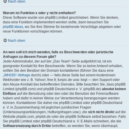
Nach oben
Warum ist Funktion x oder y nicht enthalten?
Diese Software wurde von phpBB Limited geschrieben. Wenn Sie denken,
dass eine Funktion implementiert werden sollte, dann besuchen Sie
phpBB Ideas
, wo Sie Ihre Stimme für bestehende Vorschläge abgeben oder
neue Funktionen vorschlagen können.
Nach oben
An wen soll ich mich wenden, falls es Beschwerden oder juristische
Anfragen zu diesem Forum gibt?
Jeder Administrator, der auf der „Das Team“-Seite aufgeführt ist, ist ein
geeigneter Kontakt für Ihre Beschwerde. Wenn Sie so keine Antwort erhalten,
sollten Sie den Besitzer der Domain kontaktieren (führen Sie dazu eine
„WHOIS“-Abfrage
durch) oder — falls diese Seite bei einem kostenlosen
Webhoster wie z. B. Yahoo!, free.fr, funpic.de usw. liegt — den Support oder
den Abuse-Kontakt des betreffenden Dienstes. Bitte beachten Sie, dass phpBB
Limited (phpBB.com) und phpBB Deutschland e. V. (phpBB.de)
absolut keinen
Einfluss
auf die Benutzung oder den oder die Benutzer der Forensoftware
haben und dafür in keiner Weise zur Verantwortung herangezogen werden
können. Kontaktieren Sie daher nie phpBB Limited oder phpBB Deutschland
e. V. in Zusammenhang mit jeglichen juristischen Fragen
(Unterlassungserklärungen, Haftungsfragen usw.), die
sich nicht direkt
auf die
Website phpbb.com, phpbb.de oder die phpBB-Software selbst beziehen. Falls
Sie phpBB Limited oder phpBB Deutschland e. V. E-Mails schreiben, die die
Softwarenutzung durch Dritte
betreffen, so werden Sie, wenn überhaupt,