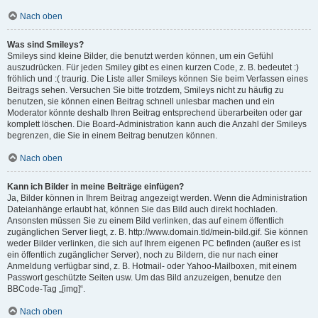
Nach oben
Was sind Smileys?
Smileys sind kleine Bilder, die benutzt werden können, um ein Gefühl
auszudrücken. Für jeden Smiley gibt es einen kurzen Code, z. B. bedeutet :)
fröhlich und :( traurig. Die Liste aller Smileys können Sie beim Verfassen eines
Beitrags sehen. Versuchen Sie bitte trotzdem, Smileys nicht zu häufig zu
benutzen, sie können einen Beitrag schnell unlesbar machen und ein
Moderator könnte deshalb Ihren Beitrag entsprechend überarbeiten oder gar
komplett löschen. Die Board-Administration kann auch die Anzahl der Smileys
begrenzen, die Sie in einem Beitrag benutzen können.
Nach oben
Kann ich Bilder in meine Beiträge einfügen?
Ja, Bilder können in Ihrem Beitrag angezeigt werden. Wenn die Administration
Dateianhänge erlaubt hat, können Sie das Bild auch direkt hochladen.
Ansonsten müssen Sie zu einem Bild verlinken, das auf einem öffentlich
zugänglichen Server liegt, z. B. http://www.domain.tld/mein-bild.gif. Sie können
weder Bilder verlinken, die sich auf Ihrem eigenen PC befinden (außer es ist
ein öffentlich zugänglicher Server), noch zu Bildern, die nur nach einer
Anmeldung verfügbar sind, z. B. Hotmail- oder Yahoo-Mailboxen, mit einem
Passwort geschützte Seiten usw. Um das Bild anzuzeigen, benutze den
BBCode-Tag „[img]“.
Nach oben