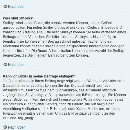
Nach oben
Was sind Smileys?
Smileys sind kleine Bilder, die benutzt werden können, um ein Gefühl
auszudrücken. Für jeden Smiley gibt es einen kurzen Code, z. B. bedeutet :)
fröhlich und :( traurig. Die Liste aller Smileys können Sie beim Verfassen eines
Beitrags sehen. Versuchen Sie bitte trotzdem, Smileys nicht zu häufig zu
benutzen, sie können einen Beitrag schnell unlesbar machen und ein
Moderator könnte deshalb Ihren Beitrag entsprechend überarbeiten oder gar
komplett löschen. Die Board-Administration kann auch die Anzahl der Smileys
begrenzen, die Sie in einem Beitrag benutzen können.
Nach oben
Kann ich Bilder in meine Beiträge einfügen?
Ja, Bilder können in Ihrem Beitrag angezeigt werden. Wenn die Administration
Dateianhänge erlaubt hat, können Sie das Bild auch direkt hochladen.
Ansonsten müssen Sie zu einem Bild verlinken, das auf einem öffentlich
zugänglichen Server liegt, z. B. http://www.domain.tld/mein-bild.gif. Sie können
weder Bilder verlinken, die sich auf Ihrem eigenen PC befinden (außer es ist
ein öffentlich zugänglicher Server), noch zu Bildern, die nur nach einer
Anmeldung verfügbar sind, z. B. Hotmail- oder Yahoo-Mailboxen, mit einem
Passwort geschützte Seiten usw. Um das Bild anzuzeigen, benutze den
BBCode-Tag „[img]“.
Nach oben