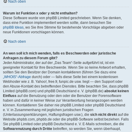
Nach oben
Warum ist Funktion x oder y nicht enthalten?
Diese Software wurde von phpBB Limited geschrieben. Wenn Sie denken,
dass eine Funktion implementiert werden sollte, dann besuchen Sie
phpBB Ideas
, wo Sie Ihre Stimme für bestehende Vorschläge abgeben oder
neue Funktionen vorschlagen können.
Nach oben
An wen soll ich mich wenden, falls es Beschwerden oder juristische
Anfragen zu diesem Forum gibt?
Jeder Administrator, der auf der „Das Team“-Seite aufgeführt ist, ist ein
geeigneter Kontakt für Ihre Beschwerde. Wenn Sie so keine Antwort erhalten,
sollten Sie den Besitzer der Domain kontaktieren (führen Sie dazu eine
„WHOIS“-Abfrage
durch) oder — falls diese Seite bei einem kostenlosen
Webhoster wie z. B. Yahoo!, free.fr, funpic.de usw. liegt — den Support oder
den Abuse-Kontakt des betreffenden Dienstes. Bitte beachten Sie, dass phpBB
Limited (phpBB.com) und phpBB Deutschland e. V. (phpBB.de)
absolut keinen
Einfluss
auf die Benutzung oder den oder die Benutzer der Forensoftware
haben und dafür in keiner Weise zur Verantwortung herangezogen werden
können. Kontaktieren Sie daher nie phpBB Limited oder phpBB Deutschland
e. V. in Zusammenhang mit jeglichen juristischen Fragen
(Unterlassungserklärungen, Haftungsfragen usw.), die
sich nicht direkt
auf die
Website phpbb.com, phpbb.de oder die phpBB-Software selbst beziehen. Falls
Sie phpBB Limited oder phpBB Deutschland e. V. E-Mails schreiben, die die
Softwarenutzung durch Dritte
betreffen, so werden Sie, wenn überhaupt,