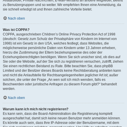
Avatarbilder, Private Nachrichten, E-Mail-Versand an andere Mitglieder, Beitritt
zu Benutzergruppen und so weiter. Wir empfehlen Ihnen eine Anmeldung, da
sie schnell erledigt ist und Ihnen zahlreiche Vorteile bietet.
Nach oben
Was ist COPPA?
COPPA, ausgeschrieben Children’s Online Privacy Protection Act of 1998
(deutsch: Gesetz zum Schutz der Privatsphäre von Kindern im Internet von
1998) ist ein Gesetz in den USA, welches festlegt, dass Websites, die
möglicherweise persönliche Daten von Kindern unter 13 Jahren erheben,
hierzu die Zustimmung der Eltern beziehungsweise des oder der
Erziehungsberechtigten benötigen. Wenn Sie sich unsicher sind, ob dies auf
Sie oder die Website, auf der Sie sich zu registrieren versuchen, zutrifft, ziehen
Sie einen rechtlichen Beistand zu Rate. Bitte beachten Sie, dass phpBB
Limited und der Besitzer dieses Boards keine Rechtsberatung anbieten kann
und nicht die Anlaufstelle für Rechtsangelegenheiten jeglicher Art ist; außer
solchen, die unter der Frage „An wen soll ich mich wenden, falls es
Beschwerden oder juristische Anfragen zu diesem Forum gibt?“ behandelt
werden.
Nach oben
Warum kann ich mich nicht registrieren?
Es kann sein, dass die Board-Administration die Registrierung komplett
ausgeschaltet hat, damit sich keine neuen Benutzer mehr anmelden können.
Es könnte auch sein, dass Ihre IP-Adresse oder der Benutzername, mit dem