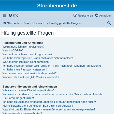
Storchennest.de
FAQ
Registrieren
Anmelden
S
Startseite
Foren-Übersicht
Häufig gestellte Fragen
u
Häufig gestellte Fragen
c
h
Registrierung und Anmeldung
Wozu muss ich mich registrieren?
e
Was ist COPPA?
Warum kann ich mich nicht registrieren?
Ich habe mich registriert, kann mich aber nicht anmelden!
Warum kann ich mich nicht anmelden?
Ich habe mich vor einiger Zeit registriert, kann mich aber nicht mehr anmelden?!
Ich habe mein Passwort vergessen!
Warum werde ich automatisch abgemeldet?
Wozu ist die Funktion „Alle Cookies löschen“?
Benutzerpräferenzen und -einstellungen
Wie kann ich meine Einstellungen ändern?
Wie kann ich verhindern, dass mein Benutzername in der Online-Liste auftaucht?
Die Forenuhr geht falsch!
Ich habe die Zeitzone eingestellt, aber die Forenuhr geht immer noch falsch!
Meine Sprache steht auf diesem Board nicht zur Auswahl!
Was sind das für Bilder, die bei meinem Benutzernamen angezeigt werden?
Wie verwende ich einen Avatar?