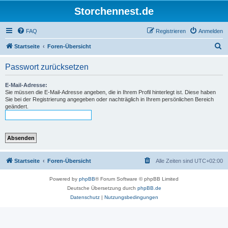
Storchennest.de
FAQ
Registrieren
Anmelden
S
Startseite
Foren-Übersicht
u
Passwort zurücksetzen
c
h
E-Mail-Adresse:
Sie müssen die E-Mail-Adresse angeben, die in Ihrem Profil hinterlegt ist. Diese haben
e
Sie bei der Registrierung angegeben oder nachträglich in Ihrem persönlichen Bereich
geändert.
Startseite
Foren-Übersicht
Alle Zeiten sind
UTC+02:00
Powered by
phpBB
® Forum Software © phpBB Limited
Deutsche Übersetzung durch
phpBB.de
Datenschutz
|
Nutzungsbedingungen