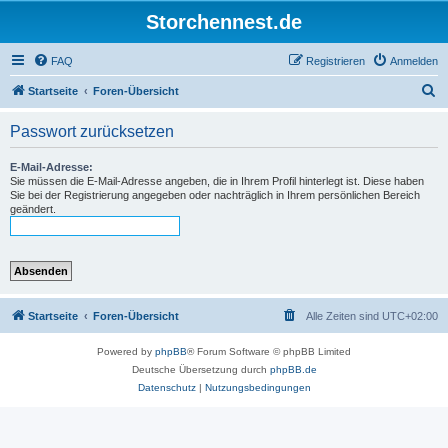
Storchennest.de
FAQ
Registrieren
Anmelden
S
Startseite
Foren-Übersicht
u
Passwort zurücksetzen
c
h
E-Mail-Adresse:
Sie müssen die E-Mail-Adresse angeben, die in Ihrem Profil hinterlegt ist. Diese haben
e
Sie bei der Registrierung angegeben oder nachträglich in Ihrem persönlichen Bereich
geändert.
Startseite
Foren-Übersicht
Alle Zeiten sind
UTC+02:00
Powered by
phpBB
® Forum Software © phpBB Limited
Deutsche Übersetzung durch
phpBB.de
Datenschutz
|
Nutzungsbedingungen