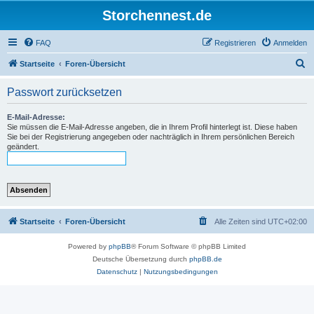
Storchennest.de
FAQ
Registrieren
Anmelden
S
Startseite
Foren-Übersicht
u
Passwort zurücksetzen
c
h
E-Mail-Adresse:
Sie müssen die E-Mail-Adresse angeben, die in Ihrem Profil hinterlegt ist. Diese haben
e
Sie bei der Registrierung angegeben oder nachträglich in Ihrem persönlichen Bereich
geändert.
Startseite
Foren-Übersicht
Alle Zeiten sind
UTC+02:00
Powered by
phpBB
® Forum Software © phpBB Limited
Deutsche Übersetzung durch
phpBB.de
Datenschutz
|
Nutzungsbedingungen