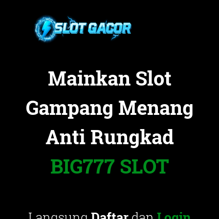
Mainkan Slot
Gampang Menang
Anti Rungkad
BIG777 SLOT
Langsung
Daftar
dan
Login