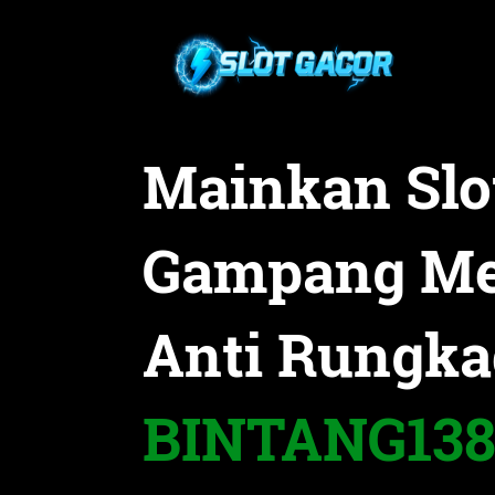
Mainkan Slo
Gampang M
Anti Rungka
BINTANG138