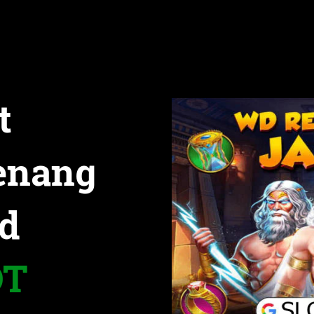
t
enang
d
OT