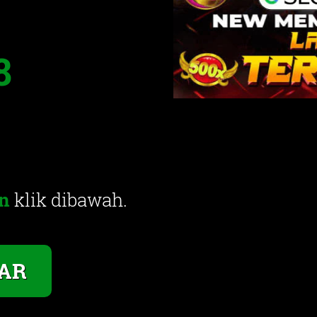
8
n
klik dibawah.
AR