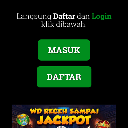
Langsung
Daftar
dan
Login
klik dibawah.
MASUK
DAFTAR