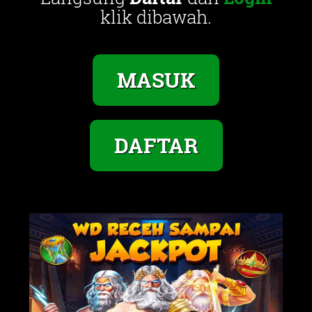
klik dibawah.
MASUK
DAFTAR