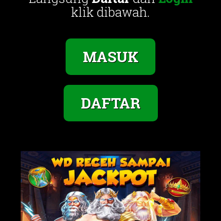
klik dibawah.
MASUK
DAFTAR