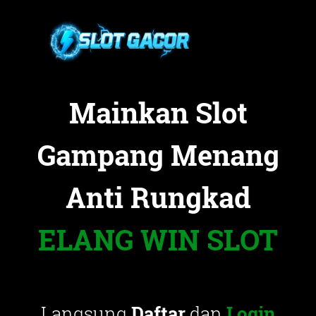
Mainkan Slot
Gampang Menang
Anti Rungkad
ELANG WIN SLOT
Langsung
Daftar
dan
Login