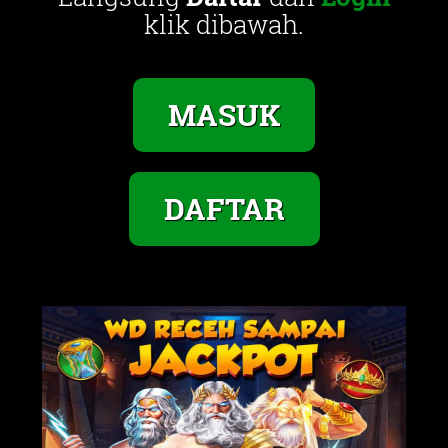
klik dibawah.
MASUK
DAFTAR