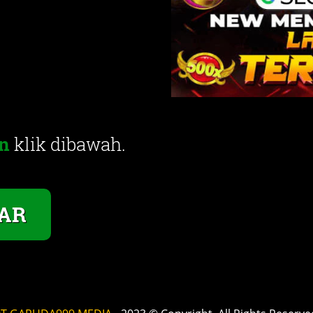
n
klik dibawah.
AR