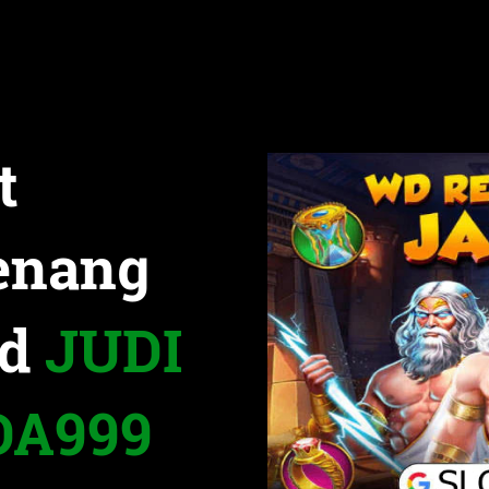
t
enang
ad
JUDI
DA999