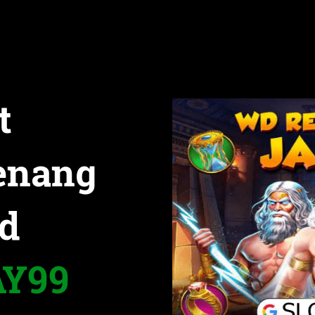
t
enang
d
Y99