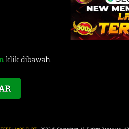
n
klik dibawah.
AR