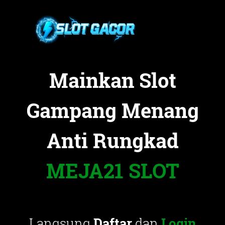
Mainkan Slot
Gampang Menang
Anti Rungkad
MEJA21 SLOT
Langsung
Daftar
dan
Login