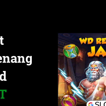
t
enang
d
T