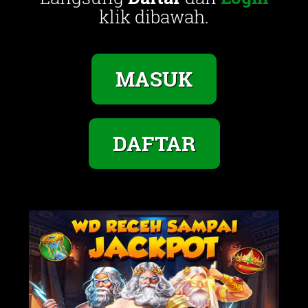
klik dibawah.
MASUK
DAFTAR