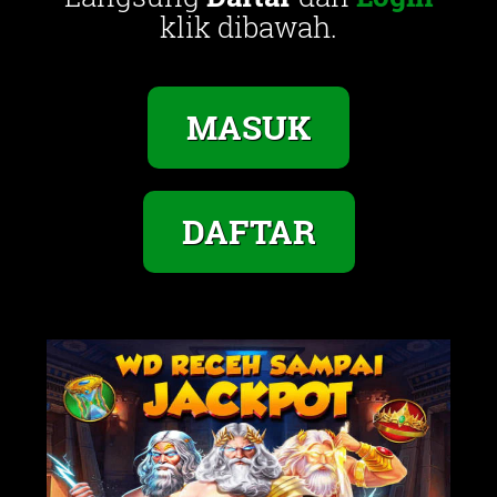
klik dibawah.
MASUK
DAFTAR