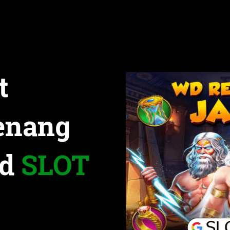
t
enang
ad
SLOT