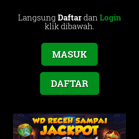
Langsung
Daftar
dan
Login
klik dibawah.
MASUK
DAFTAR