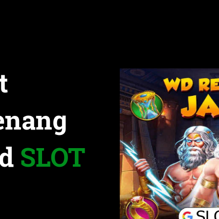
t
enang
ad
SLOT