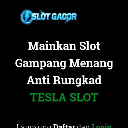
Mainkan Slot
Gampang Menang
Anti Rungkad
TESLA SLOT
Langsung
Daftar
dan
Login