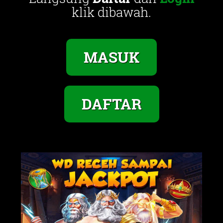
klik dibawah.
MASUK
DAFTAR