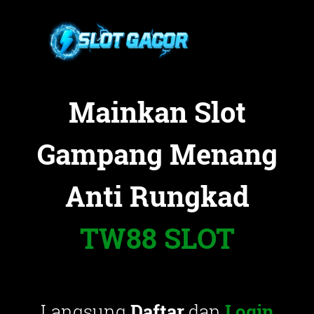
Mainkan Slot
Gampang Menang
Anti Rungkad
TW88 SLOT
Langsung
Daftar
dan
Login