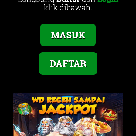
klik dibawah.
MASUK
DAFTAR