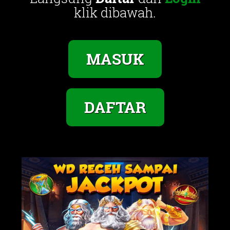
klik dibawah.
MASUK
DAFTAR