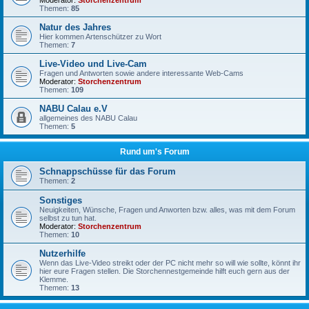
Moderator:
Storchenzentrum
Themen:
85
Natur des Jahres
Hier kommen Artenschützer zu Wort
Themen:
7
Live-Video und Live-Cam
Fragen und Antworten sowie andere interessante Web-Cams
Moderator:
Storchenzentrum
Themen:
109
NABU Calau e.V
allgemeines des NABU Calau
Themen:
5
Rund um's Forum
Schnappschüsse für das Forum
Themen:
2
Sonstiges
Neuigkeiten, Wünsche, Fragen und Anworten bzw. alles, was mit dem Forum
selbst zu tun hat.
Moderator:
Storchenzentrum
Themen:
10
Nutzerhilfe
Wenn das Live-Video streikt oder der PC nicht mehr so will wie sollte, könnt ihr
hier eure Fragen stellen. Die Storchennestgemeinde hilft euch gern aus der
Klemme.
Themen:
13