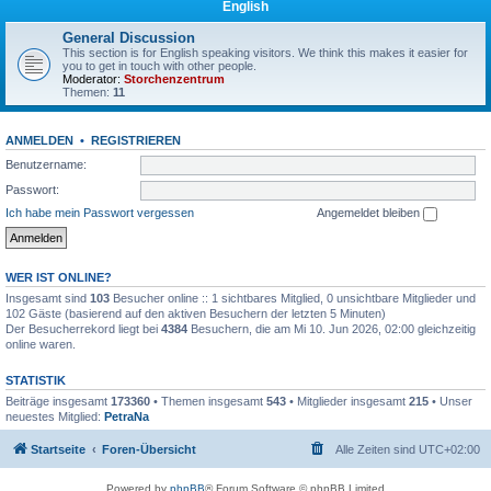
English
General Discussion
This section is for English speaking visitors. We think this makes it easier for
you to get in touch with other people.
Moderator:
Storchenzentrum
Themen:
11
ANMELDEN
•
REGISTRIEREN
Benutzername:
Passwort:
Ich habe mein Passwort vergessen
Angemeldet bleiben
WER IST ONLINE?
Insgesamt sind
103
Besucher online :: 1 sichtbares Mitglied, 0 unsichtbare Mitglieder und
102 Gäste (basierend auf den aktiven Besuchern der letzten 5 Minuten)
Der Besucherrekord liegt bei
4384
Besuchern, die am Mi 10. Jun 2026, 02:00 gleichzeitig
online waren.
STATISTIK
Beiträge insgesamt
173360
• Themen insgesamt
543
• Mitglieder insgesamt
215
• Unser
neuestes Mitglied:
PetraNa
Startseite
Foren-Übersicht
Alle Zeiten sind
UTC+02:00
Powered by
phpBB
® Forum Software © phpBB Limited