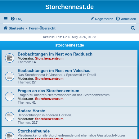
Storchennest.de
FAQ
Registrieren
Anmelden
S
Startseite
Foren-Übersicht
u
Aktuelle Zeit: Do 6. Aug 2026, 01:38
c
storchennest.de
h
Beobachtungen im Nest von Raddusch
e
Moderator:
Storchenzentrum
Themen:
14
Beobachtungen im Nest von Vetschau
Das Storchennest in Vetschau / Spreewald im Detail
Moderator:
Storchenzentrum
Themen:
27
Fragen an das Storchenzentrum
Fragen zu unseren Nestbewohnern an das Storchenzentrum
Moderator:
Storchenzentrum
Themen:
41
Andere Horste
Beobachtungen in anderen Horsten.
Moderator:
Storchenzentrum
Themen:
217
Storchenfreunde
Plauderecke für alle Storchenfreunde und ehemalige Gästebuch-Nutzer