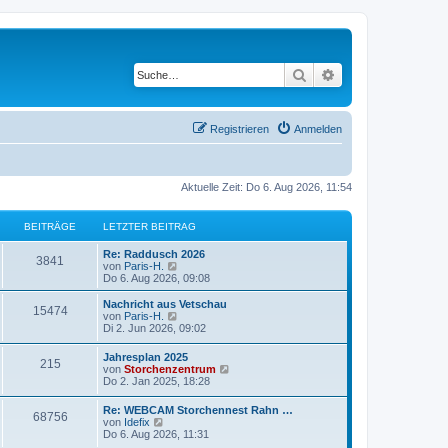
Suche
Erweiterte Suche
Registrieren
Anmelden
Aktuelle Zeit: Do 6. Aug 2026, 11:54
BEITRÄGE
LETZTER BEITRAG
Re: Raddusch 2026
3841
N
von
Paris-H.
e
Do 6. Aug 2026, 09:08
u
e
Nachricht aus Vetschau
15474
s
N
von
Paris-H.
t
e
Di 2. Jun 2026, 09:02
e
u
r
e
Jahresplan 2025
B
215
s
N
von
Storchenzentrum
e
t
e
Do 2. Jan 2025, 18:28
i
e
u
t
r
e
r
Re: WEBCAM Storchennest Rahn …
B
68756
s
N
a
von
Idefix
e
t
e
g
Do 6. Aug 2026, 11:31
i
e
u
t