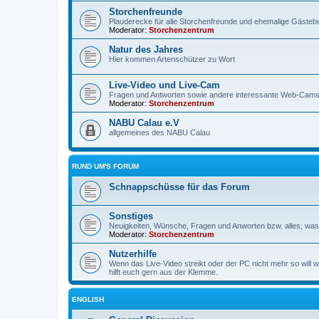
Storchenfreunde
Plauderecke für alle Storchenfreunde und ehemalige Gäste
Moderator:
Storchenzentrum
Natur des Jahres
Hier kommen Artenschützer zu Wort
Live-Video und Live-Cam
Fragen und Antworten sowie andere interessante Web-Cam
Moderator:
Storchenzentrum
NABU Calau e.V
allgemeines des NABU Calau
RUND UM'S FORUM
Schnappschüsse für das Forum
Sonstiges
Neuigkeiten, Wünsche, Fragen und Anworten bzw. alles, was 
Moderator:
Storchenzentrum
Nutzerhilfe
Wenn das Live-Video streikt oder der PC nicht mehr so will w
hilft euch gern aus der Klemme.
ENGLISH