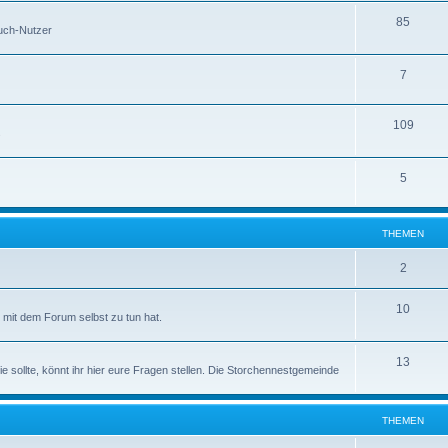
85
buch-Nutzer
7
109
s
5
THEMEN
2
10
mit dem Forum selbst zu tun hat.
13
ie sollte, könnt ihr hier eure Fragen stellen. Die Storchennestgemeinde
THEMEN