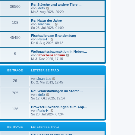
r
e
r
Re: Störche und andere Tiere …
B
36560
s
a
N
von
Idefix
e
t
g
e
Mo 3. Aug 2026, 20:20
i
e
u
t
r
e
r
Re: Natur der Jahre
B
108
s
a
N
von
Joachim E.
e
t
g
e
So 26. Jul 2026, 01:00
i
e
u
t
r
e
r
Fischadlercam Brandenburg
B
45450
s
a
N
von
Paris-H.
e
t
g
e
Do 6. Aug 2026, 09:13
i
e
u
t
r
e
r
Weihnachtsbaumaktion in Neben…
B
6
s
a
N
von
Storchenzentrum
e
t
g
e
Mi 3. Dez 2025, 17:45
i
e
u
t
r
e
r
B
s
BEITRÄGE
LETZTER BEITRAG
a
e
t
g
i
e
N
von
Jean-Luc
t
r
26
e
Do 2. Mai 2013, 12:45
r
B
u
a
e
e
g
Re: Veranstaltungen im Storch…
i
705
s
N
von
Idefix
t
t
e
So 12. Okt 2025, 19:14
r
e
u
a
r
e
g
Browser-Erweiterungen zum Anp…
B
136
s
N
von
Paris-H.
e
t
e
So 28. Jul 2024, 07:34
i
e
u
t
r
e
r
B
s
a
BEITRÄGE
LETZTER BEITRAG
e
t
g
i
e
t