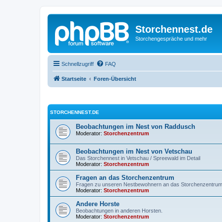
Storchennest.de
Storchengespräche und mehr
Schnellzugriff
FAQ
Startseite
Foren-Übersicht
STORCHENNEST.DE
Beobachtungen im Nest von Raddusch
Moderator:
Storchenzentrum
Beobachtungen im Nest von Vetschau
Das Storchennest in Vetschau / Spreewald im Detail
Moderator:
Storchenzentrum
Fragen an das Storchenzentrum
Fragen zu unseren Nestbewohnern an das Storchenzentru
Moderator:
Storchenzentrum
Andere Horste
Beobachtungen in anderen Horsten.
Moderator:
Storchenzentrum