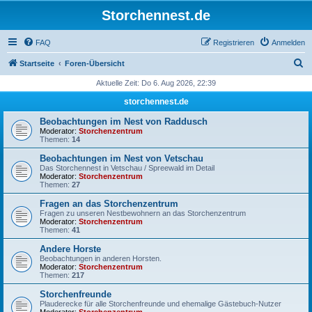
Storchennest.de
FAQ
Registrieren
Anmelden
S
Startseite
Foren-Übersicht
u
Aktuelle Zeit: Do 6. Aug 2026, 22:39
c
storchennest.de
h
Beobachtungen im Nest von Raddusch
e
Moderator:
Storchenzentrum
Themen:
14
Beobachtungen im Nest von Vetschau
Das Storchennest in Vetschau / Spreewald im Detail
Moderator:
Storchenzentrum
Themen:
27
Fragen an das Storchenzentrum
Fragen zu unseren Nestbewohnern an das Storchenzentrum
Moderator:
Storchenzentrum
Themen:
41
Andere Horste
Beobachtungen in anderen Horsten.
Moderator:
Storchenzentrum
Themen:
217
Storchenfreunde
Plauderecke für alle Storchenfreunde und ehemalige Gästebuch-Nutzer