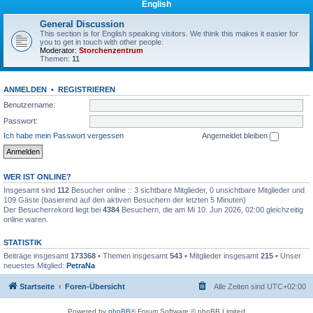
English
General Discussion
This section is for English speaking visitors. We think this makes it easier for
you to get in touch with other people.
Moderator:
Storchenzentrum
Themen:
11
ANMELDEN
•
REGISTRIEREN
Benutzername:
Passwort:
Ich habe mein Passwort vergessen
Angemeldet bleiben
WER IST ONLINE?
Insgesamt sind
112
Besucher online :: 3 sichtbare Mitglieder, 0 unsichtbare Mitglieder und
109 Gäste (basierend auf den aktiven Besuchern der letzten 5 Minuten)
Der Besucherrekord liegt bei
4384
Besuchern, die am Mi 10. Jun 2026, 02:00 gleichzeitig
online waren.
STATISTIK
Beiträge insgesamt
173368
• Themen insgesamt
543
• Mitglieder insgesamt
215
• Unser
neuestes Mitglied:
PetraNa
Startseite
Foren-Übersicht
Alle Zeiten sind
UTC+02:00
Powered by
phpBB
® Forum Software © phpBB Limited