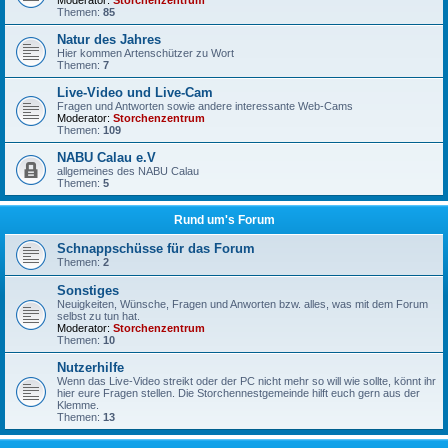
Moderator:
Storchenzentrum
Themen:
85
Natur des Jahres
Hier kommen Artenschützer zu Wort
Themen:
7
Live-Video und Live-Cam
Fragen und Antworten sowie andere interessante Web-Cams
Moderator:
Storchenzentrum
Themen:
109
NABU Calau e.V
allgemeines des NABU Calau
Themen:
5
Rund um's Forum
Schnappschüsse für das Forum
Themen:
2
Sonstiges
Neuigkeiten, Wünsche, Fragen und Anworten bzw. alles, was mit dem Forum
selbst zu tun hat.
Moderator:
Storchenzentrum
Themen:
10
Nutzerhilfe
Wenn das Live-Video streikt oder der PC nicht mehr so will wie sollte, könnt ihr
hier eure Fragen stellen. Die Storchennestgemeinde hilft euch gern aus der
Klemme.
Themen:
13