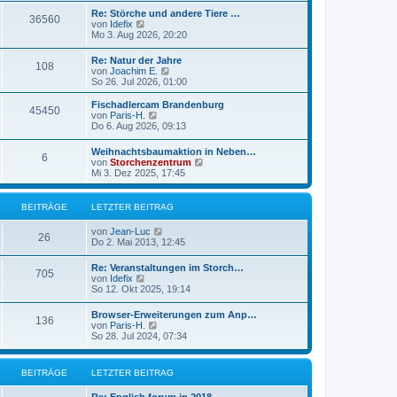
r
e
r
Re: Störche und andere Tiere …
B
36560
s
a
N
von
Idefix
e
t
g
e
Mo 3. Aug 2026, 20:20
i
e
u
t
r
e
r
Re: Natur der Jahre
B
108
s
a
N
von
Joachim E.
e
t
g
e
So 26. Jul 2026, 01:00
i
e
u
t
r
e
r
Fischadlercam Brandenburg
B
45450
s
a
N
von
Paris-H.
e
t
g
e
Do 6. Aug 2026, 09:13
i
e
u
t
r
e
r
Weihnachtsbaumaktion in Neben…
B
6
s
a
N
von
Storchenzentrum
e
t
g
e
Mi 3. Dez 2025, 17:45
i
e
u
t
r
e
r
B
s
BEITRÄGE
LETZTER BEITRAG
a
e
t
g
i
e
N
von
Jean-Luc
t
r
26
e
Do 2. Mai 2013, 12:45
r
B
u
a
e
e
g
Re: Veranstaltungen im Storch…
i
705
s
N
von
Idefix
t
t
e
So 12. Okt 2025, 19:14
r
e
u
a
r
e
g
Browser-Erweiterungen zum Anp…
B
136
s
N
von
Paris-H.
e
t
e
So 28. Jul 2024, 07:34
i
e
u
t
r
e
r
B
s
a
BEITRÄGE
LETZTER BEITRAG
e
t
g
i
e
t