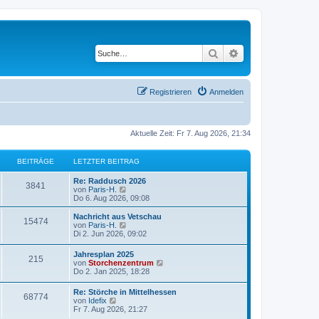
Suche
Erweiterte Suche
Registrieren
Anmelden
Aktuelle Zeit: Fr 7. Aug 2026, 21:34
BEITRÄGE
LETZTER BEITRAG
Re: Raddusch 2026
3841
N
von
Paris-H.
e
Do 6. Aug 2026, 09:08
u
e
Nachricht aus Vetschau
15474
s
N
von
Paris-H.
t
e
Di 2. Jun 2026, 09:02
e
u
r
e
Jahresplan 2025
B
215
s
N
von
Storchenzentrum
e
t
e
Do 2. Jan 2025, 18:28
i
e
u
t
r
e
r
Re: Störche in Mittelhessen
B
68774
s
N
a
von
Idefix
e
t
e
g
Fr 7. Aug 2026, 21:27
i
e
u
t