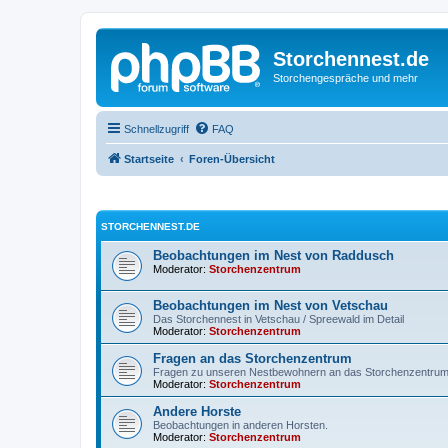
Storchennest.de
Storchengespräche und mehr
Schnellzugriff
FAQ
Startseite
Foren-Übersicht
STORCHENNEST.DE
Beobachtungen im Nest von Raddusch
Moderator:
Storchenzentrum
Beobachtungen im Nest von Vetschau
Das Storchennest in Vetschau / Spreewald im Detail
Moderator:
Storchenzentrum
Fragen an das Storchenzentrum
Fragen zu unseren Nestbewohnern an das Storchenzentru
Moderator:
Storchenzentrum
Andere Horste
Beobachtungen in anderen Horsten.
Moderator:
Storchenzentrum