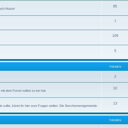
85
buch-Nutzer
7
109
s
5
THEMEN
2
10
mit dem Forum selbst zu tun hat.
13
ie sollte, könnt ihr hier eure Fragen stellen. Die Storchennestgemeinde
THEMEN