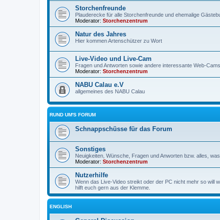
Storchenfreunde
Plauderecke für alle Storchenfreunde und ehemalige Gäste
Moderator:
Storchenzentrum
Natur des Jahres
Hier kommen Artenschützer zu Wort
Live-Video und Live-Cam
Fragen und Antworten sowie andere interessante Web-Cam
Moderator:
Storchenzentrum
NABU Calau e.V
allgemeines des NABU Calau
RUND UM'S FORUM
Schnappschüsse für das Forum
Sonstiges
Neuigkeiten, Wünsche, Fragen und Anworten bzw. alles, was 
Moderator:
Storchenzentrum
Nutzerhilfe
Wenn das Live-Video streikt oder der PC nicht mehr so will w
hilft euch gern aus der Klemme.
ENGLISH