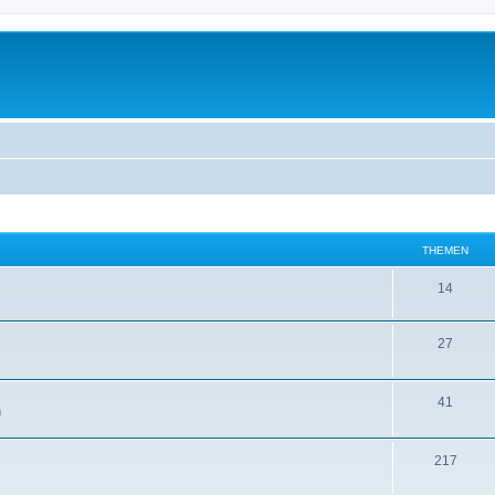
THEMEN
14
27
41
m
217