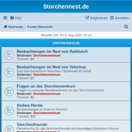
Storchennest.de
FAQ
Registrieren
Anmelden
S
Startseite
Foren-Übersicht
u
Aktuelle Zeit: Do 6. Aug 2026, 18:14
c
storchennest.de
h
Beobachtungen im Nest von Raddusch
e
Moderator:
Storchenzentrum
Themen:
14
Beobachtungen im Nest von Vetschau
Das Storchennest in Vetschau / Spreewald im Detail
Moderator:
Storchenzentrum
Themen:
27
Fragen an das Storchenzentrum
Fragen zu unseren Nestbewohnern an das Storchenzentrum
Moderator:
Storchenzentrum
Themen:
41
Andere Horste
Beobachtungen in anderen Horsten.
Moderator:
Storchenzentrum
Themen:
217
Storchenfreunde
Plauderecke für alle Storchenfreunde und ehemalige Gästebuch-Nutzer