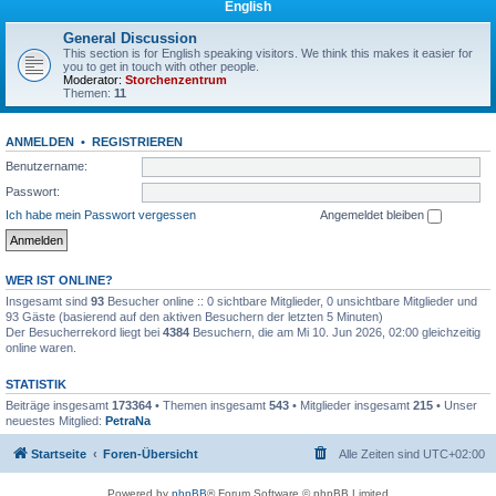
English
General Discussion
This section is for English speaking visitors. We think this makes it easier for
you to get in touch with other people.
Moderator:
Storchenzentrum
Themen:
11
ANMELDEN
•
REGISTRIEREN
Benutzername:
Passwort:
Ich habe mein Passwort vergessen
Angemeldet bleiben
WER IST ONLINE?
Insgesamt sind
93
Besucher online :: 0 sichtbare Mitglieder, 0 unsichtbare Mitglieder und
93 Gäste (basierend auf den aktiven Besuchern der letzten 5 Minuten)
Der Besucherrekord liegt bei
4384
Besuchern, die am Mi 10. Jun 2026, 02:00 gleichzeitig
online waren.
STATISTIK
Beiträge insgesamt
173364
• Themen insgesamt
543
• Mitglieder insgesamt
215
• Unser
neuestes Mitglied:
PetraNa
Startseite
Foren-Übersicht
Alle Zeiten sind
UTC+02:00
Powered by
phpBB
® Forum Software © phpBB Limited