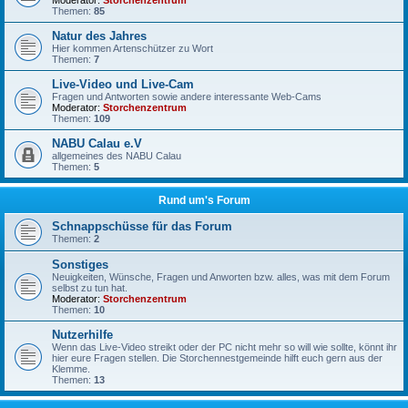
Moderator:
Storchenzentrum
Themen:
85
Natur des Jahres
Hier kommen Artenschützer zu Wort
Themen:
7
Live-Video und Live-Cam
Fragen und Antworten sowie andere interessante Web-Cams
Moderator:
Storchenzentrum
Themen:
109
NABU Calau e.V
allgemeines des NABU Calau
Themen:
5
Rund um's Forum
Schnappschüsse für das Forum
Themen:
2
Sonstiges
Neuigkeiten, Wünsche, Fragen und Anworten bzw. alles, was mit dem Forum
selbst zu tun hat.
Moderator:
Storchenzentrum
Themen:
10
Nutzerhilfe
Wenn das Live-Video streikt oder der PC nicht mehr so will wie sollte, könnt ihr
hier eure Fragen stellen. Die Storchennestgemeinde hilft euch gern aus der
Klemme.
Themen:
13