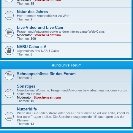
Moderator:
Storchenzentrum
Themen:
85
Natur des Jahres
Hier kommen Artenschützer zu Wort
Themen:
7
Live-Video und Live-Cam
Fragen und Antworten sowie andere interessante Web-Cams
Moderator:
Storchenzentrum
Themen:
109
NABU Calau e.V
allgemeines des NABU Calau
Themen:
5
Rund um's Forum
Schnappschüsse für das Forum
Themen:
2
Sonstiges
Neuigkeiten, Wünsche, Fragen und Anworten bzw. alles, was mit dem Forum
selbst zu tun hat.
Moderator:
Storchenzentrum
Themen:
10
Nutzerhilfe
Wenn das Live-Video streikt oder der PC nicht mehr so will wie sollte, könnt ihr
hier eure Fragen stellen. Die Storchennestgemeinde hilft euch gern aus der
Klemme.
Themen:
13