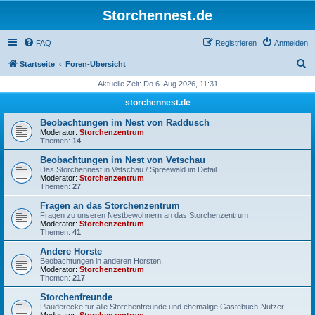
Storchennest.de
FAQ
Registrieren
Anmelden
S
Startseite
Foren-Übersicht
u
Aktuelle Zeit: Do 6. Aug 2026, 11:31
c
storchennest.de
h
Beobachtungen im Nest von Raddusch
e
Moderator:
Storchenzentrum
Themen:
14
Beobachtungen im Nest von Vetschau
Das Storchennest in Vetschau / Spreewald im Detail
Moderator:
Storchenzentrum
Themen:
27
Fragen an das Storchenzentrum
Fragen zu unseren Nestbewohnern an das Storchenzentrum
Moderator:
Storchenzentrum
Themen:
41
Andere Horste
Beobachtungen in anderen Horsten.
Moderator:
Storchenzentrum
Themen:
217
Storchenfreunde
Plauderecke für alle Storchenfreunde und ehemalige Gästebuch-Nutzer