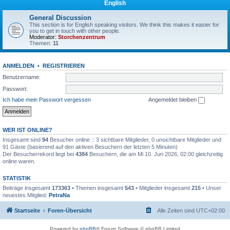
English
General Discussion
This section is for English speaking visitors. We think this makes it easier for
you to get in touch with other people.
Moderator:
Storchenzentrum
Themen:
11
ANMELDEN
•
REGISTRIEREN
Benutzername:
Passwort:
Ich habe mein Passwort vergessen
Angemeldet bleiben
WER IST ONLINE?
Insgesamt sind
94
Besucher online :: 3 sichtbare Mitglieder, 0 unsichtbare Mitglieder und
91 Gäste (basierend auf den aktiven Besuchern der letzten 5 Minuten)
Der Besucherrekord liegt bei
4384
Besuchern, die am Mi 10. Jun 2026, 02:00 gleichzeitig
online waren.
STATISTIK
Beiträge insgesamt
173363
• Themen insgesamt
543
• Mitglieder insgesamt
215
• Unser
neuestes Mitglied:
PetraNa
Startseite
Foren-Übersicht
Alle Zeiten sind
UTC+02:00
Powered by
phpBB
® Forum Software © phpBB Limited