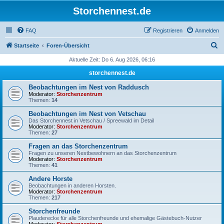
Storchennest.de
FAQ
Registrieren
Anmelden
S
Startseite
Foren-Übersicht
u
Aktuelle Zeit: Do 6. Aug 2026, 06:16
c
storchennest.de
h
Beobachtungen im Nest von Raddusch
e
Moderator:
Storchenzentrum
Themen:
14
Beobachtungen im Nest von Vetschau
Das Storchennest in Vetschau / Spreewald im Detail
Moderator:
Storchenzentrum
Themen:
27
Fragen an das Storchenzentrum
Fragen zu unseren Nestbewohnern an das Storchenzentrum
Moderator:
Storchenzentrum
Themen:
41
Andere Horste
Beobachtungen in anderen Horsten.
Moderator:
Storchenzentrum
Themen:
217
Storchenfreunde
Plauderecke für alle Storchenfreunde und ehemalige Gästebuch-Nutzer