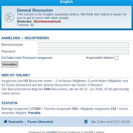
English
General Discussion
This section is for English speaking visitors. We think this makes it easier for
you to get in touch with other people.
Moderator:
Storchenzentrum
Themen:
11
ANMELDEN
•
REGISTRIEREN
Benutzername:
Passwort:
Ich habe mein Passwort vergessen
Angemeldet bleiben
WER IST ONLINE?
Insgesamt sind
93
Besucher online :: 2 sichtbare Mitglieder, 0 unsichtbare Mitglieder und
91 Gäste (basierend auf den aktiven Besuchern der letzten 5 Minuten)
Der Besucherrekord liegt bei
4384
Besuchern, die am Mi 10. Jun 2026, 02:00 gleichzeitig
online waren.
STATISTIK
Beiträge insgesamt
173360
• Themen insgesamt
543
• Mitglieder insgesamt
215
• Unser
neuestes Mitglied:
PetraNa
Startseite
Foren-Übersicht
Alle Zeiten sind
UTC+02:00
Powered by
phpBB
® Forum Software © phpBB Limited