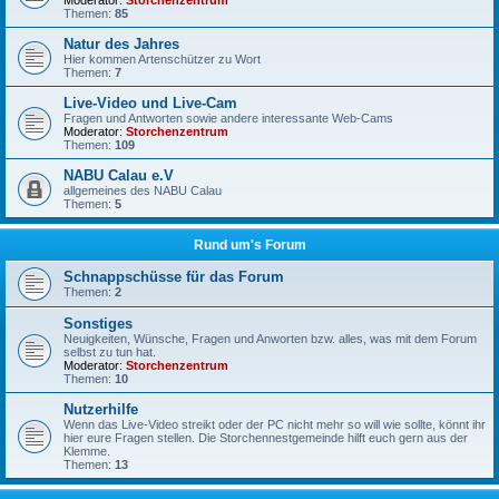
Moderator:
Storchenzentrum
Themen:
85
Natur des Jahres
Hier kommen Artenschützer zu Wort
Themen:
7
Live-Video und Live-Cam
Fragen und Antworten sowie andere interessante Web-Cams
Moderator:
Storchenzentrum
Themen:
109
NABU Calau e.V
allgemeines des NABU Calau
Themen:
5
Rund um's Forum
Schnappschüsse für das Forum
Themen:
2
Sonstiges
Neuigkeiten, Wünsche, Fragen und Anworten bzw. alles, was mit dem Forum
selbst zu tun hat.
Moderator:
Storchenzentrum
Themen:
10
Nutzerhilfe
Wenn das Live-Video streikt oder der PC nicht mehr so will wie sollte, könnt ihr
hier eure Fragen stellen. Die Storchennestgemeinde hilft euch gern aus der
Klemme.
Themen:
13